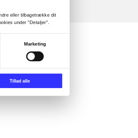
dre eller tilbagetrække dit
okies under ”Detaljer”.
Marketing
Tillad alle