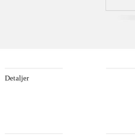
Detaljer
...
...
...
...