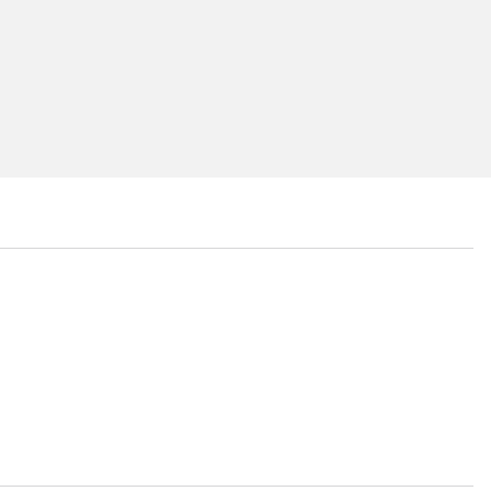
...
...