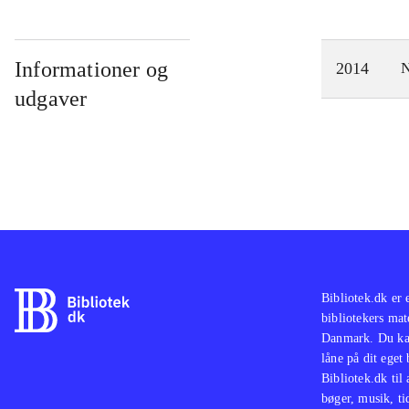
Informationer og
2014
N
udgaver
Bibliotek.dk er 
bibliotekers mat
Danmark. Du kan
låne på dit eget
Bibliotek.dk til
bøger, musik, tid