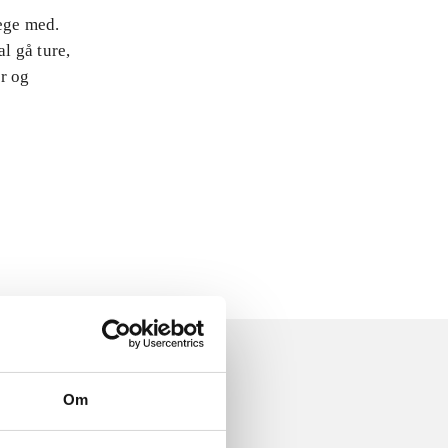
lege med.
l gå ture,
er og
Om