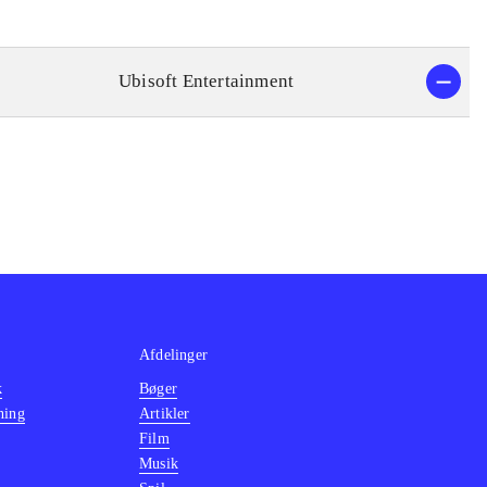
Ubisoft Entertainment
Afdelinger
k
Bøger
ning
Artikler
Film
Musik