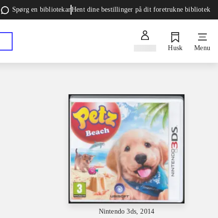
Spørg en bibliotekar
Hent dine bestillinger på dit foretrukne bibliotek
Log ind
Husk
Menu
Nintendo 3ds, 2014