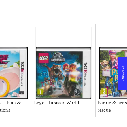
Feedback
e - Finn &
Lego - Jurassic World
Barbie & her s
tions
rescue