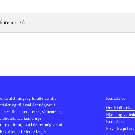
intendo 3ds
en samlet indgang til alle danske
Kontakt os
erialer og til hvad der udgives i
Om Bibliotek.d
 bestille materialer og så hente og
Hjælp og vejled
 bibliotek. Du kan bruge
Kontakt os
 at søge frem, hvad der er udgivet af
Privatlivspolitik
sskrifter, artikler, e-bøger,