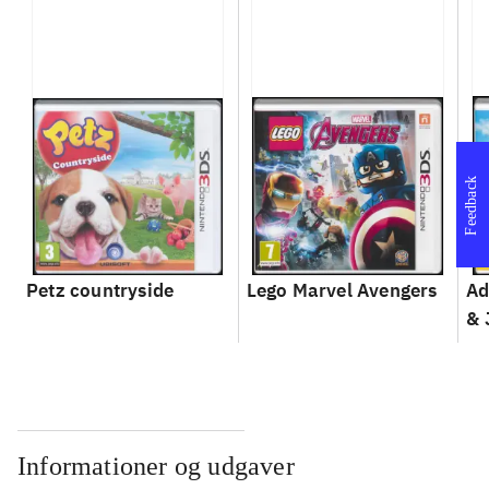
Feedback
Petz countryside
Lego Marvel Avengers
Ad
& 
Informationer og udgaver