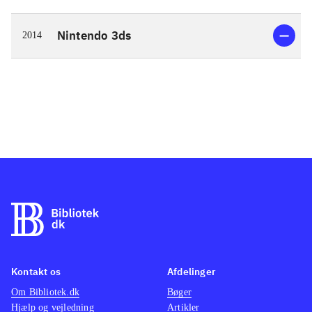
Nintendo 3ds
2014
Kontakt os
Afdelinger
Om Bibliotek.dk
Bøger
Hjælp og vejledning
Artikler