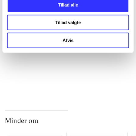
Tillad alle
...
Tillad valgte
...
Afvis
...
...
Minder om