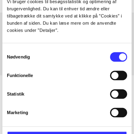
Vi bruger cookies til besøgsstatistik og optimering af
brugervenlighed. Du kan til enhver tid ændre eller
tilbagetrække dit samtykke ved at klikke på ”Cookies” i
bunden af siden. Du kan læse mere om de anvendte
cookies under ”Detaljer”.
Artikler med samme emner
Fra
Samtykkevalg
Nødvendig
Funktionelle
Statistik
Artikler
Marketing
Alle registrerede artikler fordelt på udgivelser
...