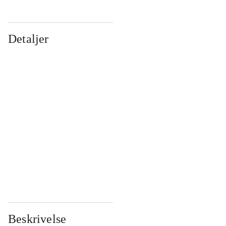
Detaljer
...
...
...
...
...
...
...
...
...
...
...
...
Beskrivelse