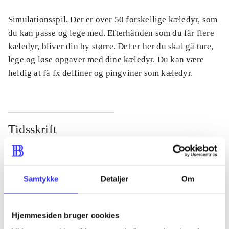
Simulationsspil. Der er over 50 forskellige kæledyr, som
du kan passe og lege med. Efterhånden som du får flere
kæledyr, bliver din by større. Det er her du skal gå ture,
lege og løse opgaver med dine kæledyr. Du kan være
heldig at få fx delfiner og pingviner som kæledyr.
Tidsskrift
Artiklen er en del af
lorem ipsum dolor sit amet ...
Samtykke
Detaljer
Om
Tidsskrift
Artiklerne i
handler ofte om
Hjemmesiden bruger cookies