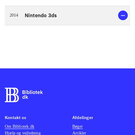
Nintendo 3ds
2014
Kontakt os
Afdelinger
Om Bibliotek.dk
Bøger
Hjælp og vejledning
Artikler