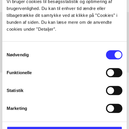
Vi bruger cookies til besøgsstatistik og optimering af
brugervenlighed. Du kan til enhver tid ændre eller
tilbagetrække dit samtykke ved at klikke på ”Cookies” i
bunden af siden. Du kan læse mere om de anvendte
cookies under ”Detaljer”.
Artikler med samme emner
Fra
Samtykkevalg
Nødvendig
Funktionelle
Statistik
Artikler
Marketing
Alle registrerede artikler fordelt på udgivelser
...