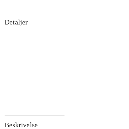
Detaljer
...
...
...
...
...
...
...
...
...
...
...
...
Beskrivelse