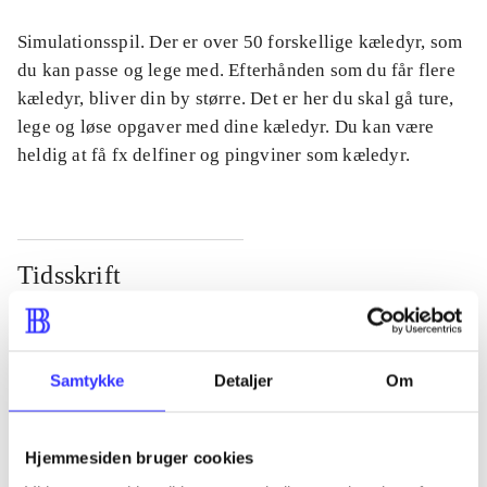
Simulationsspil. Der er over 50 forskellige kæledyr, som
du kan passe og lege med. Efterhånden som du får flere
kæledyr, bliver din by større. Det er her du skal gå ture,
lege og løse opgaver med dine kæledyr. Du kan være
heldig at få fx delfiner og pingviner som kæledyr.
Tidsskrift
Artiklen er en del af
lorem ipsum dolor sit amet ...
Samtykke
Detaljer
Om
Tidsskrift
Artiklerne i
handler ofte om
Hjemmesiden bruger cookies