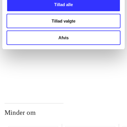
Tillad alle
...
Tillad valgte
...
Afvis
...
...
Minder om