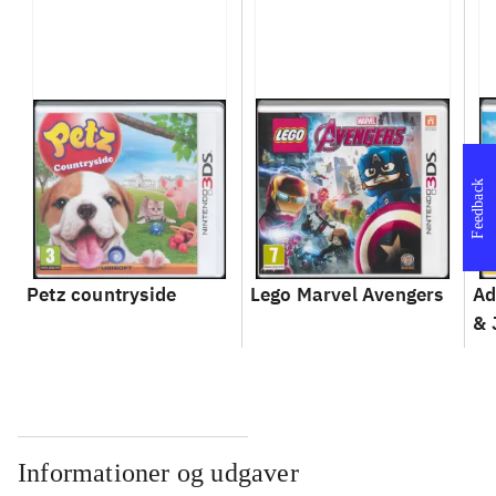
Feedback
Petz countryside
Lego Marvel Avengers
Ad
& 
Informationer og udgaver