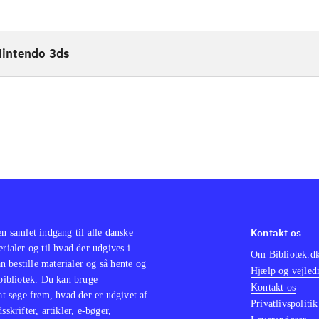
intendo 3ds
Kontakt os
en samlet indgang til alle danske
erialer og til hvad der udgives i
Om Bibliotek.d
 bestille materialer og så hente og
Hjælp og vejled
 bibliotek. Du kan bruge
Kontakt os
 at søge frem, hvad der er udgivet af
Privatlivspolitik
sskrifter, artikler, e-bøger,