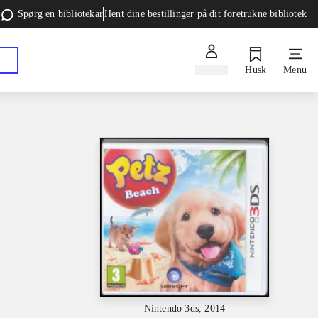
Spørg en bibliotekar
Hent dine bestillinger på dit foretrukne bibliotek
Log ind
Husk
Menu
Nintendo 3ds, 2014