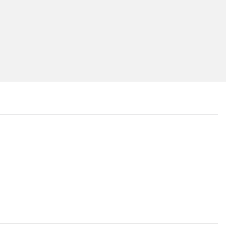
...
...