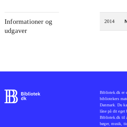
Informationer og
N
2014
udgaver
Bibliotek.dk er 
bibliotekers mat
Danmark. Du kan
låne på dit eget
Bibliotek.dk til
bøger, musik, tid