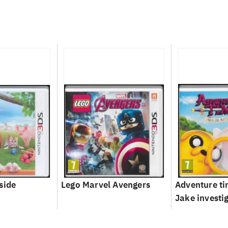
side
Lego Marvel Avengers
Adventure ti
Jake investi