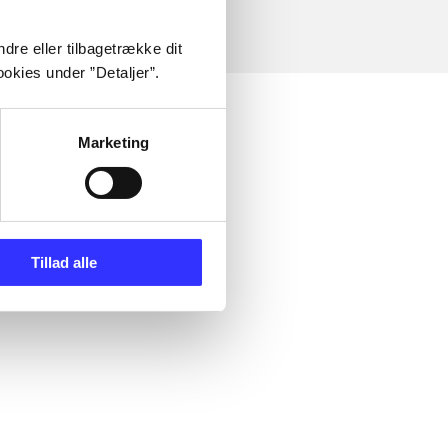
dre eller tilbagetrække dit
okies under ”Detaljer”.
Marketing
Tillad alle