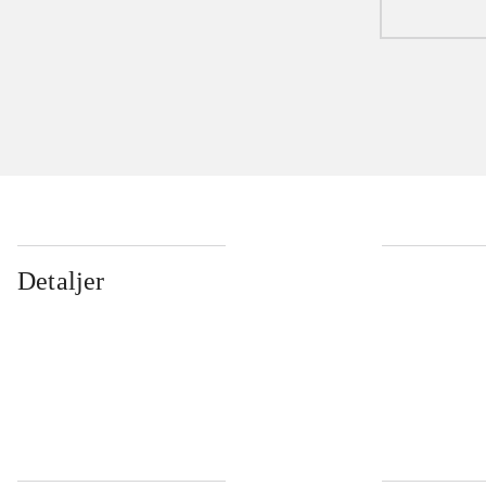
Detaljer
...
...
...
...