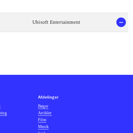
Ubisoft Entertainment
Afdelinger
k
Bøger
ning
Artikler
Film
Musik