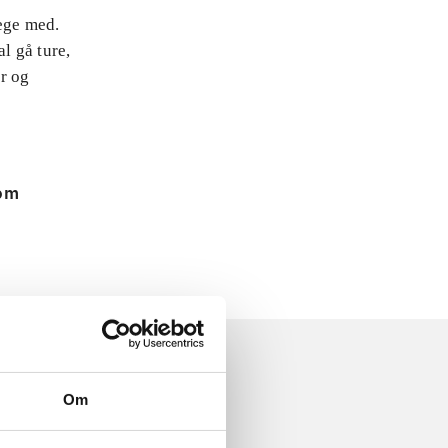
lege med.
l gå ture,
er og
 om
Om