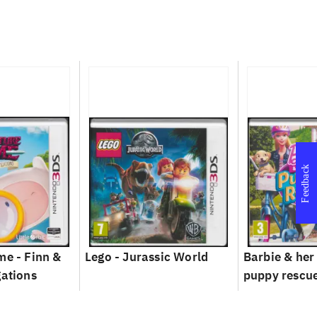
Feedback
me - Finn &
Lego - Jurassic World
Barbie & her 
gations
puppy rescu