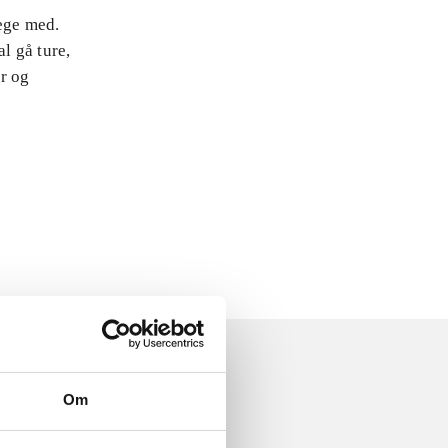
lege med.
l gå ture,
er og
Om