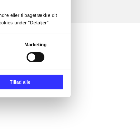
dre eller tilbagetrække dit
okies under ”Detaljer”.
Marketing
Tillad alle