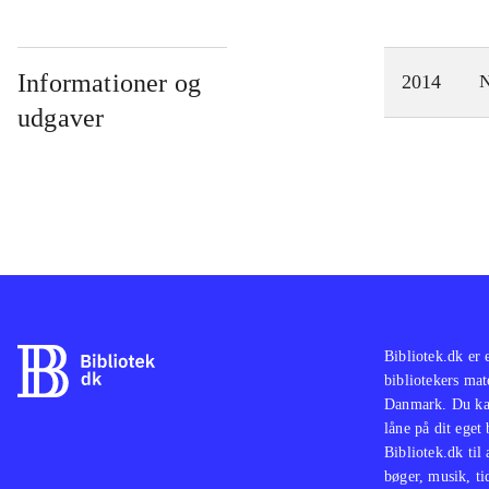
Informationer og
2014
N
udgaver
Bibliotek.dk er 
bibliotekers mat
Danmark. Du kan
låne på dit eget
Bibliotek.dk til
bøger, musik, tid