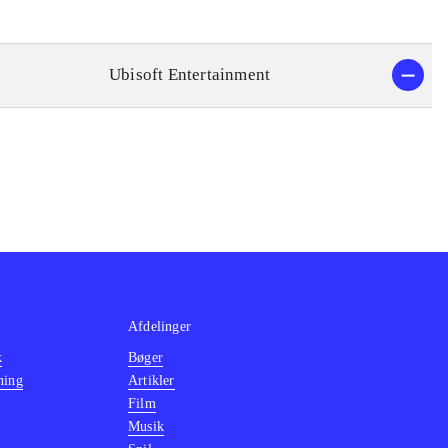
Ubisoft Entertainment
Afdelinger
k
Bøger
ning
Artikler
Film
Musik