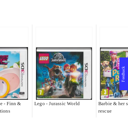
Feedback
e - Finn &
Lego - Jurassic World
Barbie & her s
tions
rescue