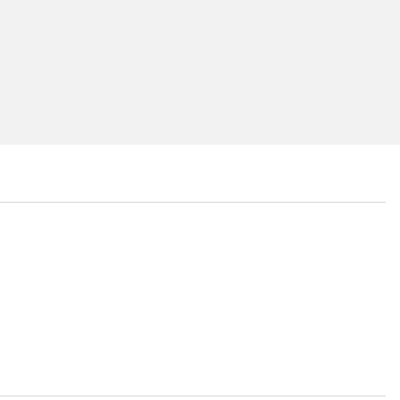
...
...