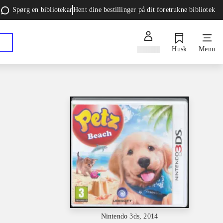
Spørg en bibliotekar
Hent dine bestillinger på dit foretrukne bibliotek
Log ind
Husk
Menu
Nintendo 3ds, 2014