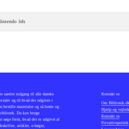
intendo 3ds
en samlet indgang til alle danske
Kontakt os
erialer og til hvad der udgives i
Om Bibliotek.d
 bestille materialer og så hente og
Hjælp og vejled
 bibliotek. Du kan bruge
Kontakt os
 at søge frem, hvad der er udgivet af
Privatlivspolitik
sskrifter, artikler, e-bøger,