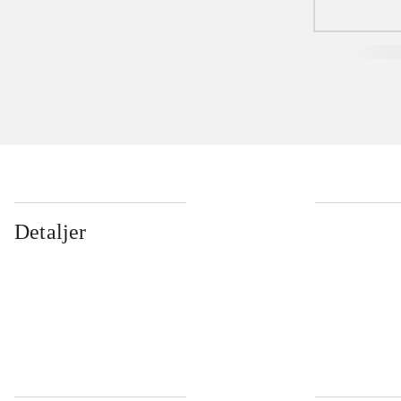
Detaljer
...
...
...
...