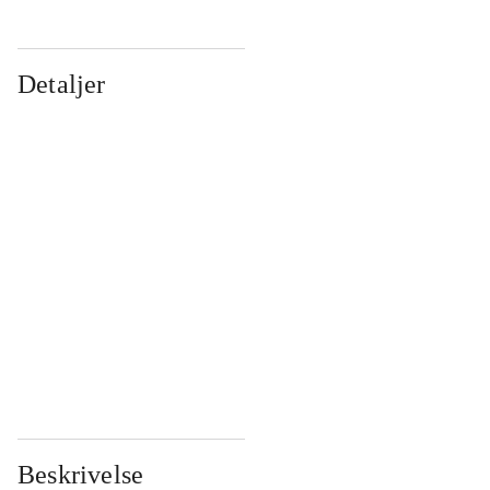
Detaljer
...
...
...
...
...
...
...
...
...
...
...
...
Beskrivelse