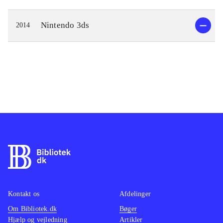
Nintendo 3ds
2014
Kontakt os
Afdelinger
Om Bibliotek.dk
Bøger
Hjælp og vejledning
Artikler