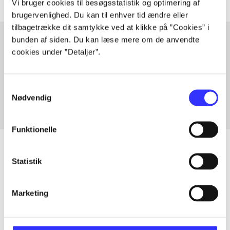
Vi bruger cookies til besøgsstatistik og optimering af
brugervenlighed. Du kan til enhver tid ændre eller
tilbagetrække dit samtykke ved at klikke på ”Cookies” i
bunden af siden. Du kan læse mere om de anvendte
cookies under ”Detaljer”.
Artikler med samme emner
Fra
Samtykkevalg
Nødvendig
Funktionelle
Statistik
Artikler
Marketing
Alle registrerede artikler fordelt på udgivelser
...