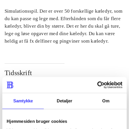
Simulationsspil. Der er over 50 forskellige kæledyr, som
du kan passe og lege med. Efterhånden som du får flere
kæledyr, bliver din by større. Det er her du skal gå ture,
lege og løse opgaver med dine kæledyr. Du kan være
heldig at få fx delfiner og pingviner som kæledyr.
Tidsskrift
Artiklen er en del af
lorem ipsum dolor sit amet ...
Samtykke
Detaljer
Om
Tidsskrift
Artiklerne i
handler ofte om
Hjemmesiden bruger cookies