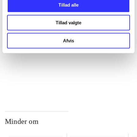
Tillad alle
...
Tillad valgte
...
Afvis
...
...
Minder om