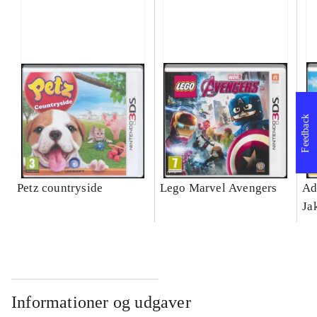
Feedback
Petz countryside
Lego Marvel Avengers
Ad
Ja
Informationer og udgaver