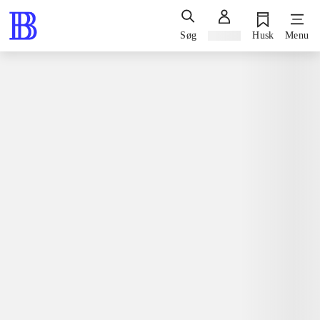
Søg
Log ind
Husk
Menu
Spil / computerspil
Nintendo 3ds, 2014
Petz beach
Nintendo 3ds