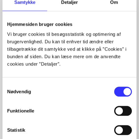
Samtykke
Detaljer
Om
Hjemmesiden bruger cookies
Artikler med samme emner
Vi bruger cookies til besøgsstatistik og optimering af
brugervenlighed. Du kan til enhver tid ændre eller
Fra
tilbagetrække dit samtykke ved at klikke på ”Cookies” i
bunden af siden. Du kan læse mere om de anvendte
cookies under ”Detaljer”.
Samtykkevalg
Nødvendig
Artikler
Funktionelle
Alle registrerede artikler fordelt på udgivelser
...
Statistik
...