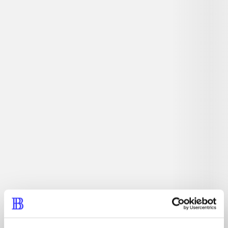
Simulationsspil. Der er over 50 forskellige kæledyr, som
du kan passe og lege med. Efterhånden som du får flere
kæledyr, bliver din by større. Det er her du skal gå ture,
lege og løse opgaver med dine kæledyr. Du kan være
heldig at få fx delfiner og pingviner som kæledyr.
Tidsskrift
Artiklen er en del af
lorem ipsum dolor sit amet ...
Tidsskrift
Artiklerne i
handler ofte om