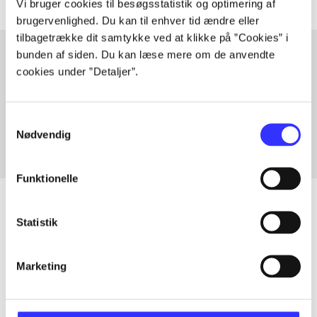
Vi bruger cookies til besøgsstatistik og optimering af
brugervenlighed. Du kan til enhver tid ændre eller
tilbagetrække dit samtykke ved at klikke på ”Cookies” i
bunden af siden. Du kan læse mere om de anvendte
cookies under ”Detaljer”.
Artikler med samme emner
Fra
Samtykkevalg
Nødvendig
Funktionelle
Statistik
Artikler
Marketing
Alle registrerede artikler fordelt på udgivelser
...