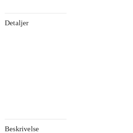
Detaljer
...
...
...
...
...
...
...
...
...
...
...
...
Beskrivelse