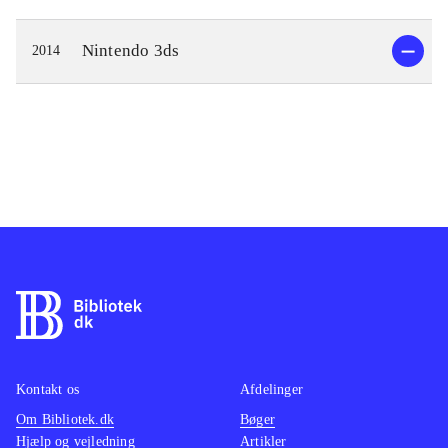
Nintendo 3ds
2014
Kontakt os
Afdelinger
Om Bibliotek.dk
Bøger
Hjælp og vejledning
Artikler