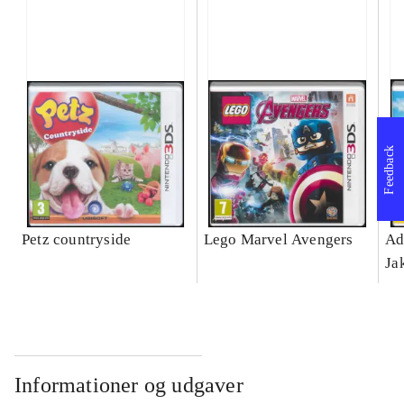
Feedback
Petz countryside
Lego Marvel Avengers
Ad
Ja
Informationer og udgaver