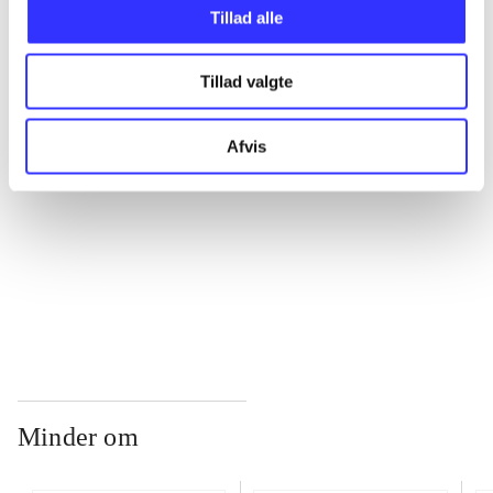
Tillad alle
...
Tillad valgte
...
Afvis
...
...
Minder om