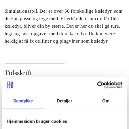
Simulationsspil. Der er over 50 forskellige kæledyr, som
du kan passe og lege med. Efterhånden som du får flere
kæledyr, bliver din by større. Det er her du skal gå ture,
lege og løse opgaver med dine kæledyr. Du kan være
heldig at få fx delfiner og pingviner som kæledyr.
Tidsskrift
Artiklen er en del af
lorem ipsum dolor sit amet ...
Samtykke
Detaljer
Om
Tidsskrift
Artiklerne i
handler ofte om
Hjemmesiden bruger cookies