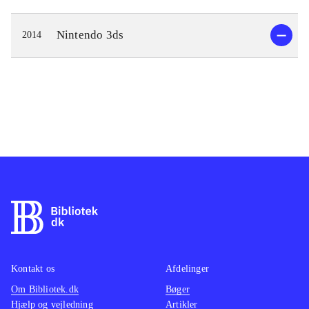
Nintendo 3ds
2014
Kontakt os
Afdelinger
Om Bibliotek.dk
Bøger
Hjælp og vejledning
Artikler