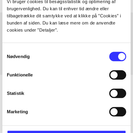
Vi bruger cookies til besøgsstatistik og optimering af
brugervenlighed. Du kan til enhver tid ændre eller
tilbagetrække dit samtykke ved at klikke på ”Cookies” i
bunden af siden. Du kan læse mere om de anvendte
cookies under ”Detaljer”.
Artikler med samme emner
Fra
Samtykkevalg
Nødvendig
Funktionelle
Statistik
Artikler
Marketing
Alle registrerede artikler fordelt på udgivelser
...