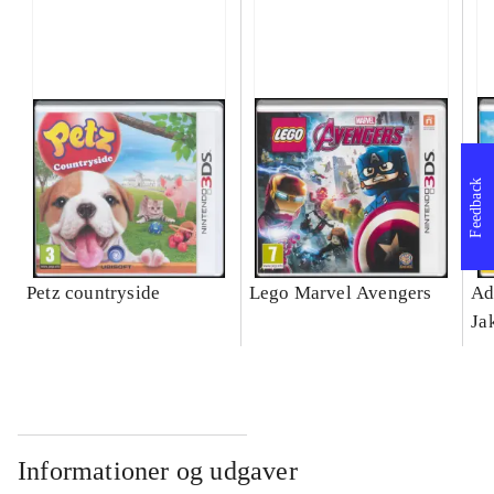
Feedback
Petz countryside
Lego Marvel Avengers
Ad
Ja
Informationer og udgaver