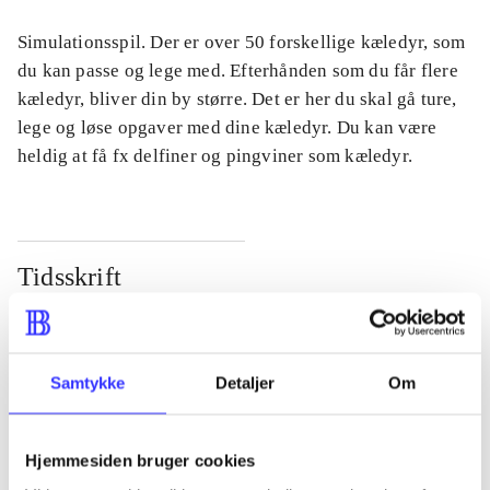
Simulationsspil. Der er over 50 forskellige kæledyr, som
du kan passe og lege med. Efterhånden som du får flere
kæledyr, bliver din by større. Det er her du skal gå ture,
lege og løse opgaver med dine kæledyr. Du kan være
heldig at få fx delfiner og pingviner som kæledyr.
Tidsskrift
Artiklen er en del af
lorem ipsum dolor sit amet ...
Samtykke
Detaljer
Om
Tidsskrift
Artiklerne i
handler ofte om
Hjemmesiden bruger cookies