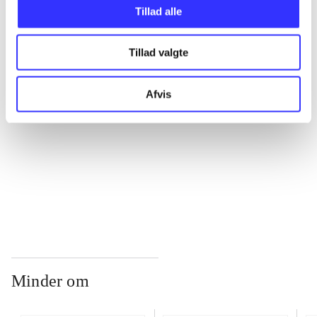
Tillad alle
...
Tillad valgte
...
Afvis
...
...
Minder om