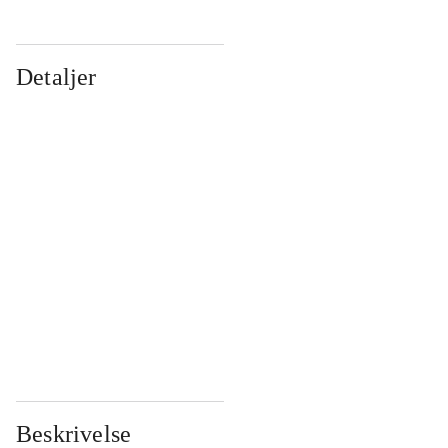
Detaljer
...
...
...
...
...
...
...
...
...
...
...
...
Beskrivelse