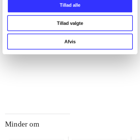
Tillad alle
...
Tillad valgte
...
Afvis
...
...
Minder om