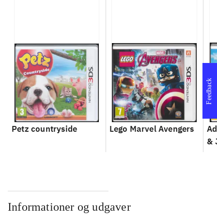
Feedback
Petz countryside
Lego Marvel Avengers
Ad
& 
Informationer og udgaver