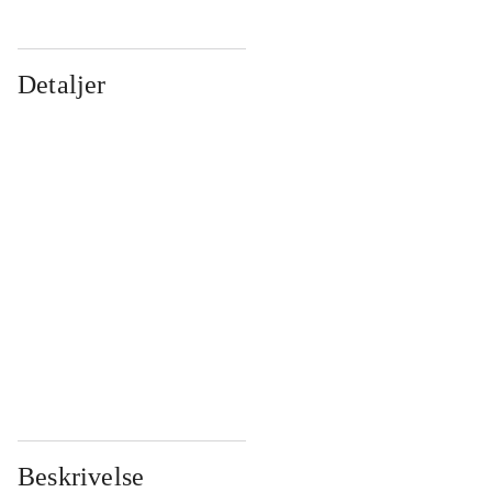
Detaljer
...
...
...
...
...
...
...
...
...
...
...
...
Beskrivelse