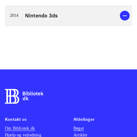
Nintendo 3ds
2014
Kontakt os
Afdelinger
Om Bibliotek.dk
Bøger
Hjælp og vejledning
Artikler