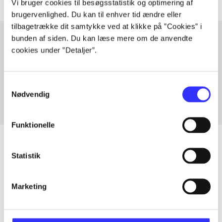
Vi bruger cookies til besøgsstatistik og optimering af
brugervenlighed. Du kan til enhver tid ændre eller
tilbagetrække dit samtykke ved at klikke på ”Cookies” i
bunden af siden. Du kan læse mere om de anvendte
cookies under ”Detaljer”.
Artikler med samme emner
Fra
Samtykkevalg
Nødvendig
Funktionelle
Statistik
Artikler
Marketing
Alle registrerede artikler fordelt på udgivelser
...