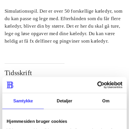
Simulationsspil. Der er over 50 forskellige kæledyr, som
du kan passe og lege med. Efterhånden som du får flere
kæledyr, bliver din by større. Det er her du skal gå ture,
lege og løse opgaver med dine kæledyr. Du kan være
heldig at få fx delfiner og pingviner som kæledyr.
Tidsskrift
Artiklen er en del af
lorem ipsum dolor sit amet ...
Samtykke
Detaljer
Om
Tidsskrift
Artiklerne i
handler ofte om
Hjemmesiden bruger cookies