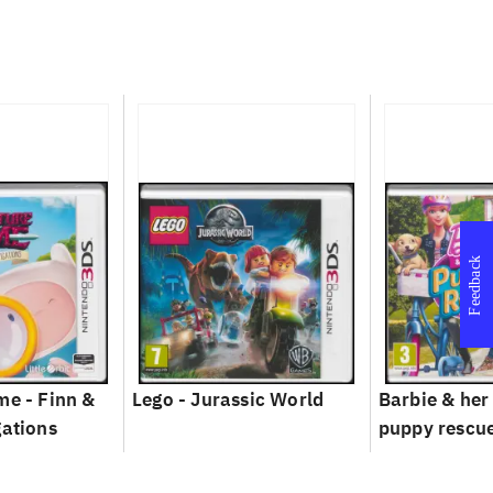
Feedback
me - Finn &
Lego - Jurassic World
Barbie & her 
gations
puppy rescu