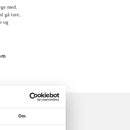
lege med.
l gå ture,
er og
 om
Om