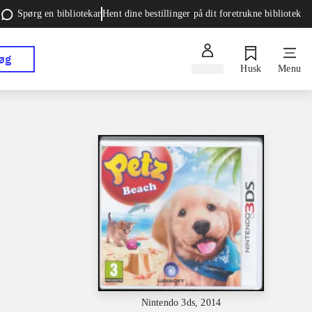
Spørg en bibliotekar
Hent dine bestillinger på dit foretrukne bibliotek
øg
Log ind
Husk
Menu
Nintendo 3ds, 2014