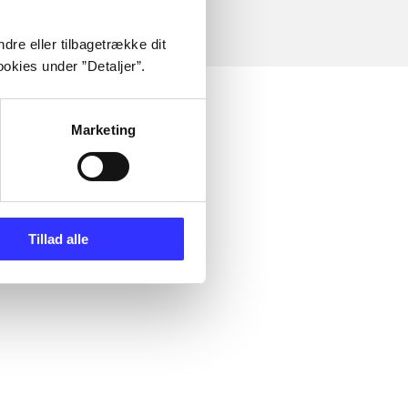
dre eller tilbagetrække dit
okies under ”Detaljer”.
Marketing
Tillad alle