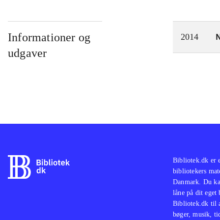
Informationer og
N
2014
udgaver
Bibliotek.dk er 
bibliotekers mat
Danmark. Du kan
låne på dit eget
Bibliotek.dk til
bøger, musik, tid