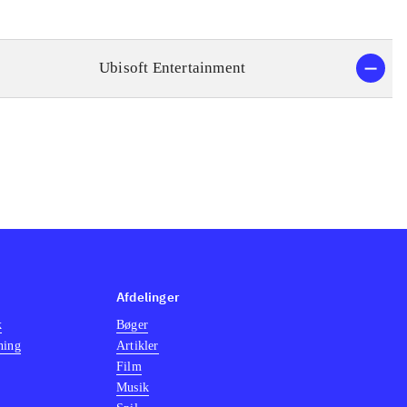
Ubisoft Entertainment
Afdelinger
k
Bøger
ning
Artikler
Film
Musik