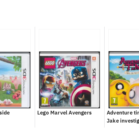
side
Lego Marvel Avengers
Adventure ti
Jake investi