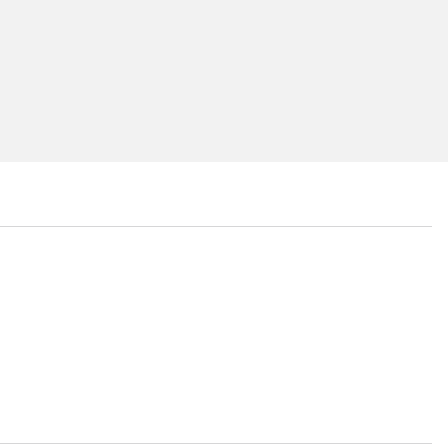
...
...