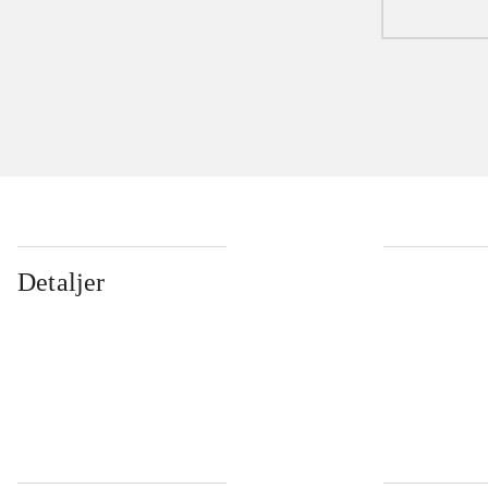
Detaljer
...
...
...
...