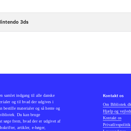
intendo 3ds
Kontakt os
en samlet indgang til alle danske
erialer og til hvad der udgives i
Om Bibliotek.d
 bestille materialer og så hente og
Hjælp og vejled
 bibliotek. Du kan bruge
Kontakt os
 at søge frem, hvad der er udgivet af
Privatlivspolitik
sskrifter, artikler, e-bøger,