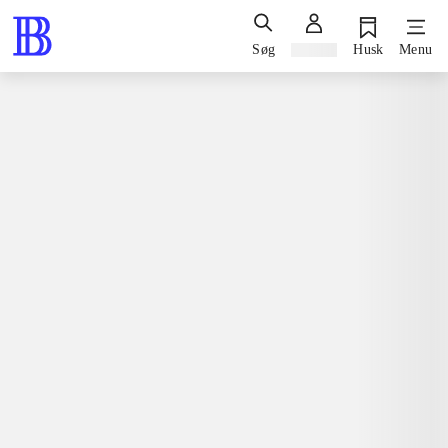
Søg
Log ind
Husk
Menu
Spil / computerspil
Nintendo 3ds, 2014
Petz beach
Nintendo 3ds