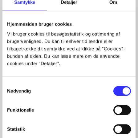
Samtykke
Detaljer
Om
Hjemmesiden bruger cookies
Artikler med samme emner
Vi bruger cookies til besøgsstatistik og optimering af
brugervenlighed. Du kan til enhver tid ændre eller
Fra
tilbagetrække dit samtykke ved at klikke på ”Cookies” i
bunden af siden. Du kan læse mere om de anvendte
cookies under ”Detaljer”.
Samtykkevalg
Nødvendig
Artikler
Funktionelle
Alle registrerede artikler fordelt på udgivelser
...
Statistik
...