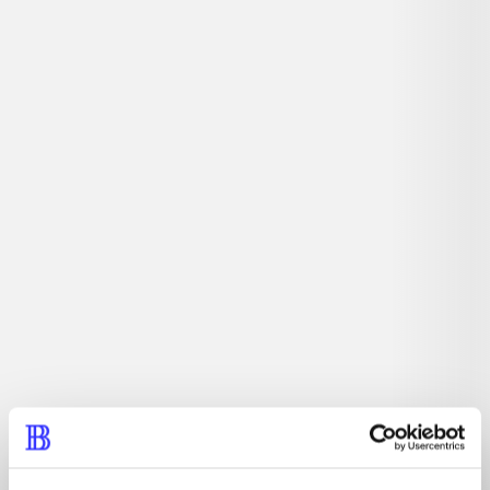
Simulationsspil. Der er over 50 forskellige kæledyr, som
du kan passe og lege med. Efterhånden som du får flere
kæledyr, bliver din by større. Det er her du skal gå ture,
lege og løse opgaver med dine kæledyr. Du kan være
heldig at få fx delfiner og pingviner som kæledyr.
Tidsskrift
Artiklen er en del af
lorem ipsum dolor sit amet ...
Tidsskrift
Artiklerne i
handler ofte om