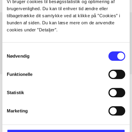
Vi bruger cookies til besøgsstatistik og optimering af
brugervenlighed. Du kan til enhver tid ændre eller
tilbagetrække dit samtykke ved at klikke på ”Cookies” i
bunden af siden. Du kan læse mere om de anvendte
cookies under ”Detaljer”.
Artikler med samme emner
Fra
Samtykkevalg
Nødvendig
Funktionelle
Statistik
Artikler
Marketing
Alle registrerede artikler fordelt på udgivelser
...