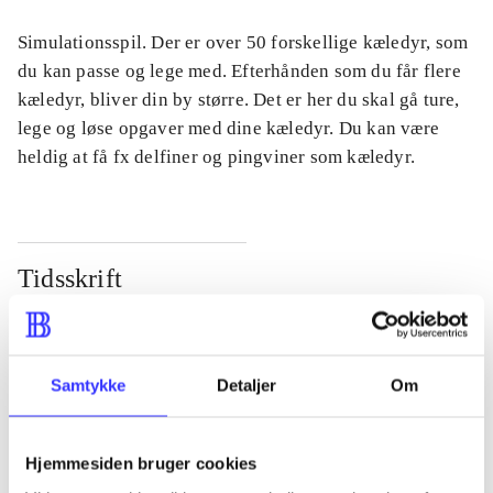
Simulationsspil. Der er over 50 forskellige kæledyr, som
du kan passe og lege med. Efterhånden som du får flere
kæledyr, bliver din by større. Det er her du skal gå ture,
lege og løse opgaver med dine kæledyr. Du kan være
heldig at få fx delfiner og pingviner som kæledyr.
Tidsskrift
Artiklen er en del af
lorem ipsum dolor sit amet ...
Samtykke
Detaljer
Om
Tidsskrift
Artiklerne i
handler ofte om
Hjemmesiden bruger cookies