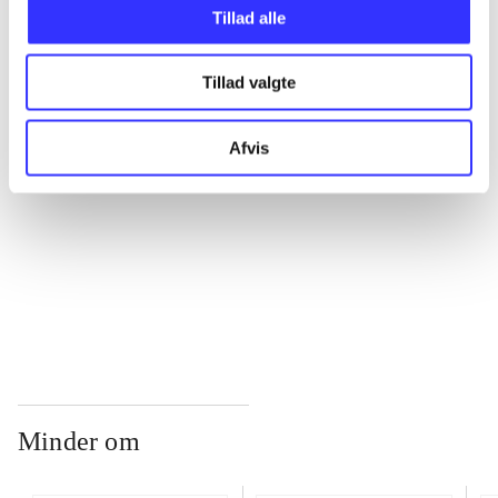
Tillad alle
...
Tillad valgte
...
Afvis
...
...
Minder om