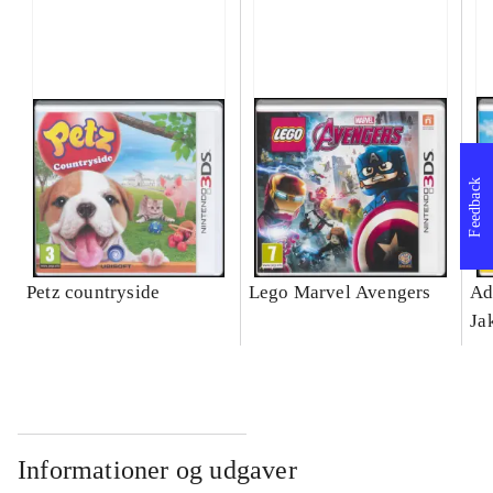
Feedback
Petz countryside
Lego Marvel Avengers
Ad
Ja
Informationer og udgaver