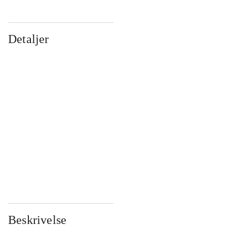
Detaljer
...
...
...
...
...
...
...
...
...
...
...
...
Beskrivelse