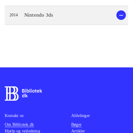
Nintendo 3ds
2014
Kontakt os
Afdelinger
Om Bibliotek.dk
Bøger
Hjælp og vejledning
Artikler