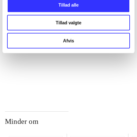
Tillad alle
...
Tillad valgte
...
Afvis
...
...
Minder om