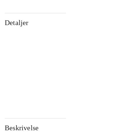
Detaljer
...
...
...
...
...
...
...
...
...
...
...
...
Beskrivelse