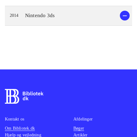
Nintendo 3ds
2014
Kontakt os
Afdelinger
Om Bibliotek.dk
Bøger
Hjælp og vejledning
Artikler