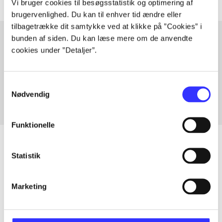
Vi bruger cookies til besøgsstatistik og optimering af
brugervenlighed. Du kan til enhver tid ændre eller
tilbagetrække dit samtykke ved at klikke på ”Cookies” i
bunden af siden. Du kan læse mere om de anvendte
cookies under ”Detaljer”.
Artikler med samme emner
Fra
Samtykkevalg
Nødvendig
Funktionelle
Statistik
Artikler
Marketing
Alle registrerede artikler fordelt på udgivelser
...