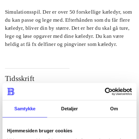
Simulationsspil. Der er over 50 forskellige kæledyr, som
du kan passe og lege med. Efterhånden som du får flere
kæledyr, bliver din by større. Det er her du skal gå ture,
lege og løse opgaver med dine kæledyr. Du kan være
heldig at få fx delfiner og pingviner som kæledyr.
Tidsskrift
Artiklen er en del af
lorem ipsum dolor sit amet ...
Samtykke
Detaljer
Om
Tidsskrift
Artiklerne i
handler ofte om
Hjemmesiden bruger cookies