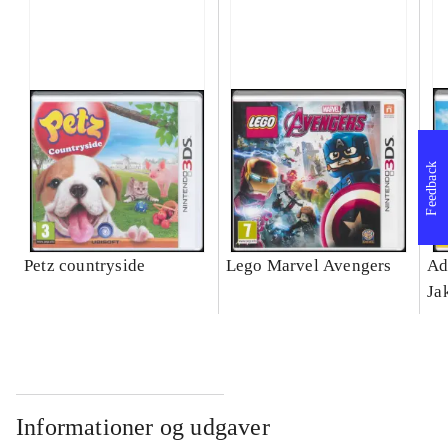
Feedback
Petz countryside
Lego Marvel Avengers
Ad
Ja
Informationer og udgaver