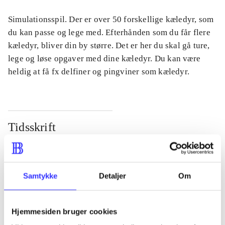
Simulationsspil. Der er over 50 forskellige kæledyr, som
du kan passe og lege med. Efterhånden som du får flere
kæledyr, bliver din by større. Det er her du skal gå ture,
lege og løse opgaver med dine kæledyr. Du kan være
heldig at få fx delfiner og pingviner som kæledyr.
Tidsskrift
Artiklen er en del af
lorem ipsum dolor sit amet ...
Samtykke
Detaljer
Om
Tidsskrift
Artiklerne i
handler ofte om
Hjemmesiden bruger cookies