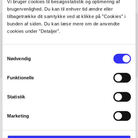
Vi bruger cookies til besøgsstatistik og optimering af
brugervenlighed. Du kan til enhver tid ændre eller
tilbagetrække dit samtykke ved at klikke på ”Cookies” i
bunden af siden. Du kan læse mere om de anvendte
cookies under ”Detaljer”.
Artikler med samme emner
Fra
Samtykkevalg
Nødvendig
Funktionelle
Statistik
Artikler
Marketing
Alle registrerede artikler fordelt på udgivelser
...