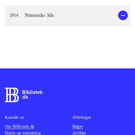
Nintendo 3ds
2014
Kontakt os
Afdelinger
Om Bibliotek.dk
Bøger
Hjælp og vejledning
Artikler