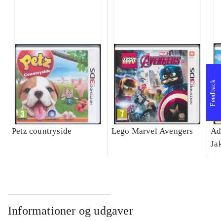
Feedback
Petz countryside
Lego Marvel Avengers
Ad
Ja
Informationer og udgaver