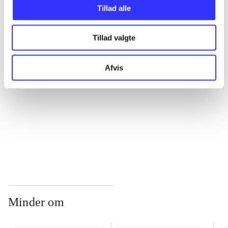
Tillad alle
...
Tillad valgte
...
Afvis
...
...
Minder om