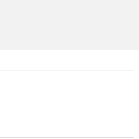
...
...