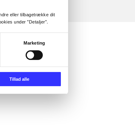
dre eller tilbagetrække dit
okies under ”Detaljer”.
Marketing
Tillad alle