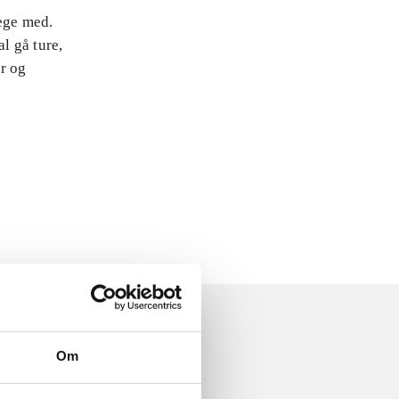
lege med.
l gå ture,
er og
Om