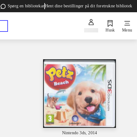
Spørg en bibliotekar
Hent dine bestillinger på dit foretrukne bibliotek
Log ind
Husk
Menu
Nintendo 3ds, 2014