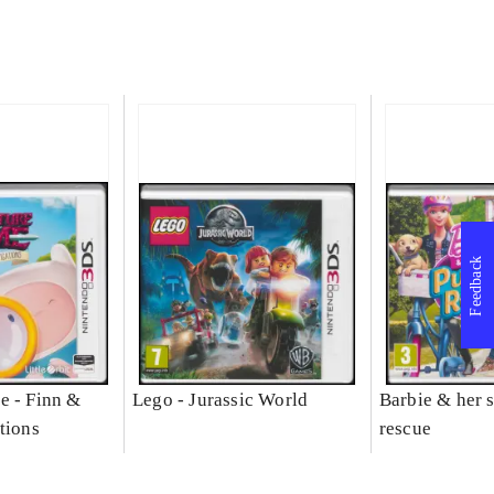
Feedback
e - Finn &
Lego - Jurassic World
Barbie & her s
tions
rescue