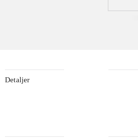
Detaljer
...
...
...
...