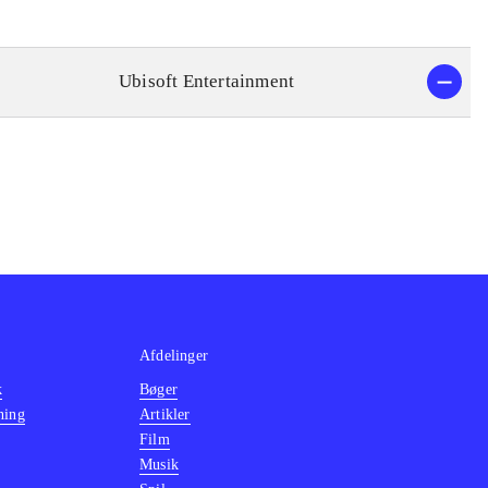
Ubisoft Entertainment
Afdelinger
k
Bøger
ning
Artikler
Film
Musik