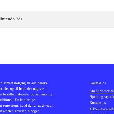
intendo 3ds
en samlet indgang til alle danske
Kontakt os
erialer og til hvad der udgives i
Om Bibliotek.d
 bestille materialer og så hente og
Hjælp og vejled
 bibliotek. Du kan bruge
Kontakt os
 at søge frem, hvad der er udgivet af
Privatlivspolitik
sskrifter, artikler, e-bøger,