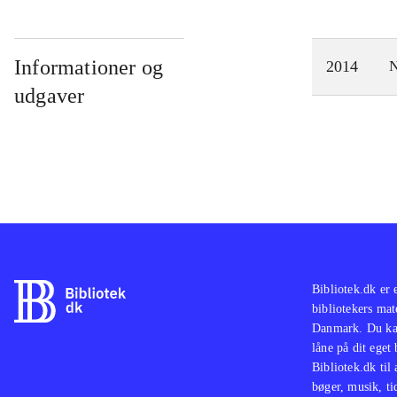
Informationer og
2014
N
udgaver
Bibliotek.dk er 
bibliotekers mat
Danmark. Du kan
låne på dit eget
Bibliotek.dk til
bøger, musik, tid