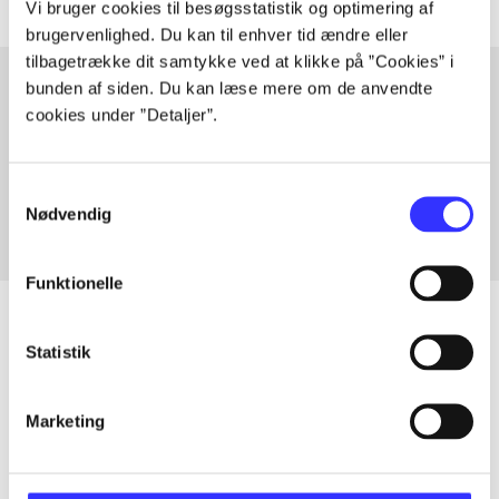
Vi bruger cookies til besøgsstatistik og optimering af
brugervenlighed. Du kan til enhver tid ændre eller
tilbagetrække dit samtykke ved at klikke på ”Cookies” i
bunden af siden. Du kan læse mere om de anvendte
cookies under ”Detaljer”.
Artikler med samme emner
Fra
Samtykkevalg
Nødvendig
Funktionelle
Statistik
Artikler
Alle registrerede artikler fordelt på udgivelser
Marketing
...