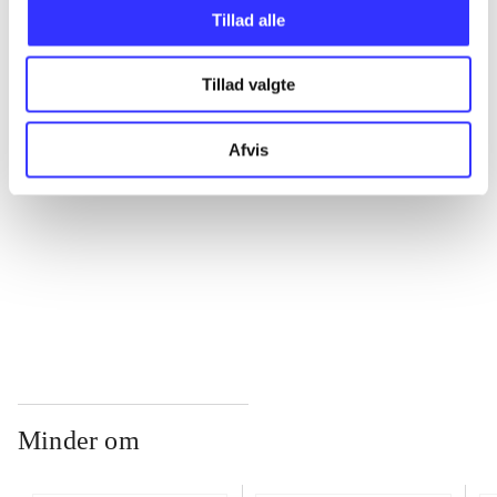
Tillad alle
...
Tillad valgte
...
Afvis
...
...
Minder om