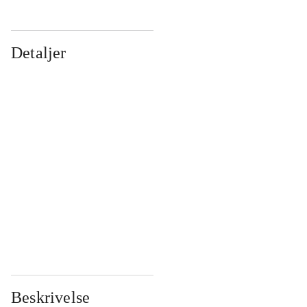
Detaljer
...
...
...
...
...
...
...
...
...
...
...
...
Beskrivelse