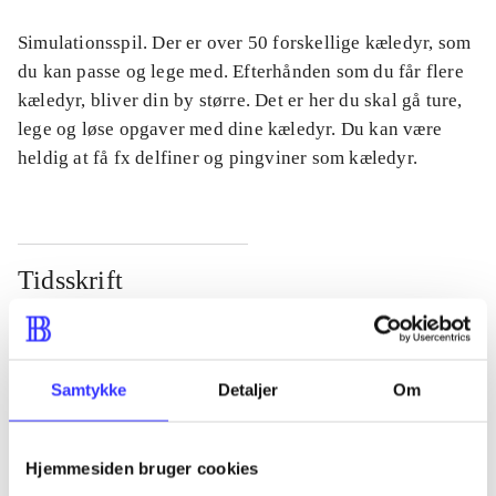
Simulationsspil. Der er over 50 forskellige kæledyr, som
du kan passe og lege med. Efterhånden som du får flere
kæledyr, bliver din by større. Det er her du skal gå ture,
lege og løse opgaver med dine kæledyr. Du kan være
heldig at få fx delfiner og pingviner som kæledyr.
Tidsskrift
Artiklen er en del af
lorem ipsum dolor sit amet ...
Samtykke
Detaljer
Om
Tidsskrift
Artiklerne i
handler ofte om
Hjemmesiden bruger cookies