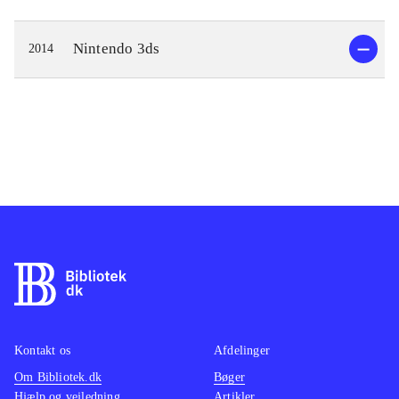
Nintendo 3ds
2014
Kontakt os
Afdelinger
Om Bibliotek.dk
Bøger
Hjælp og vejledning
Artikler