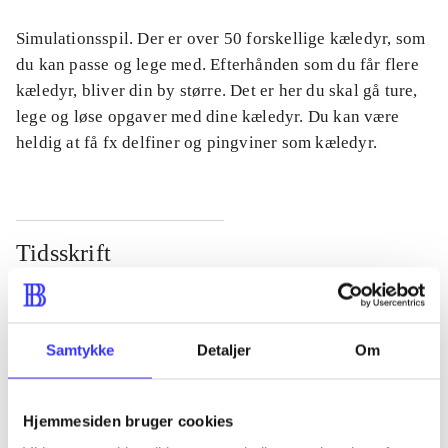
Simulationsspil. Der er over 50 forskellige kæledyr, som
du kan passe og lege med. Efterhånden som du får flere
kæledyr, bliver din by større. Det er her du skal gå ture,
lege og løse opgaver med dine kæledyr. Du kan være
heldig at få fx delfiner og pingviner som kæledyr.
Tidsskrift
Artiklen er en del af
lorem ipsum dolor sit amet ...
Samtykke
Detaljer
Om
Tidsskrift
Artiklerne i
handler ofte om
Hjemmesiden bruger cookies