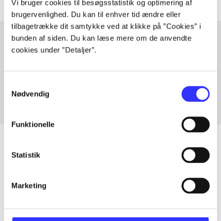
Vi bruger cookies til besøgsstatistik og optimering af
brugervenlighed. Du kan til enhver tid ændre eller
tilbagetrække dit samtykke ved at klikke på ”Cookies” i
bunden af siden. Du kan læse mere om de anvendte
cookies under ”Detaljer”.
Artikler med samme emner
Fra
Samtykkevalg
Nødvendig
Funktionelle
Statistik
Artikler
Marketing
Alle registrerede artikler fordelt på udgivelser
...