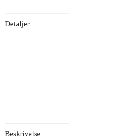
Detaljer
...
...
...
...
...
...
...
...
...
...
...
...
Beskrivelse