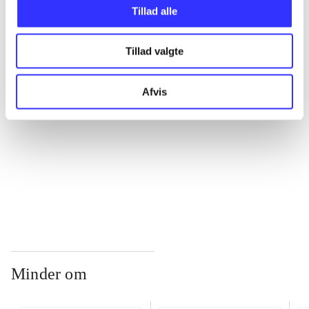
Tillad alle
...
Tillad valgte
...
Afvis
...
...
Minder om