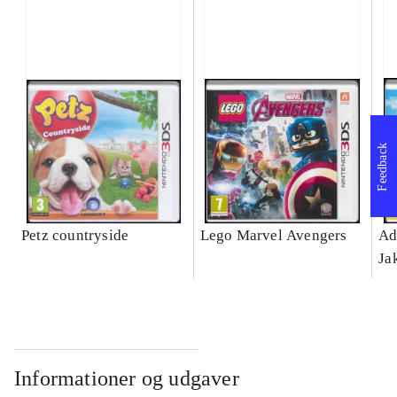
Feedback
Petz countryside
Lego Marvel Avengers
Ad
Ja
Informationer og udgaver