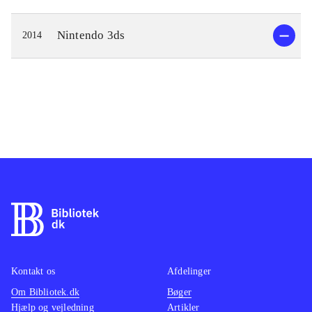
Nintendo 3ds
2014
Kontakt os
Afdelinger
Om Bibliotek.dk
Bøger
Hjælp og vejledning
Artikler