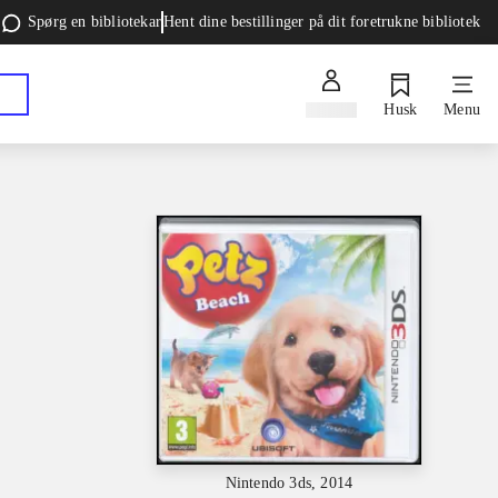
Spørg en bibliotekar
Hent dine bestillinger på dit foretrukne bibliotek
Log ind
Husk
Menu
Nintendo 3ds, 2014