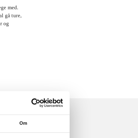
lege med.
l gå ture,
er og
Om