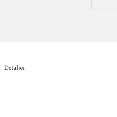
Detaljer
...
...
...
...