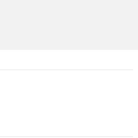
...
...