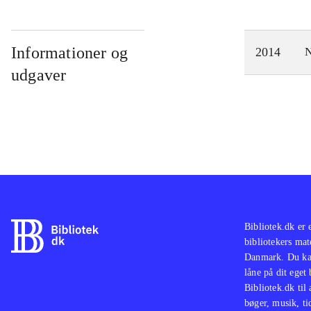
Informationer og
2014
N
udgaver
Bibliotek.dk er 
bibliotekers mat
Danmark. Du kan
låne på dit eget
Bibliotek.dk til
bøger, musik, tid