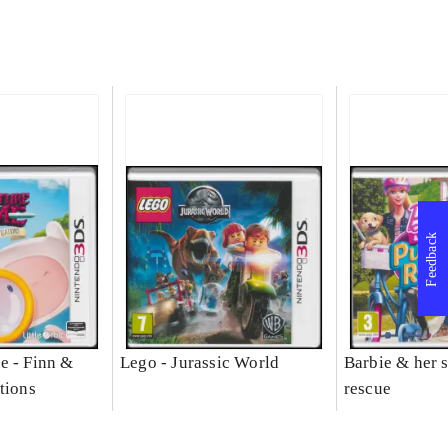
Feedback
e - Finn &
Lego - Jurassic World
Barbie & her s
tions
rescue