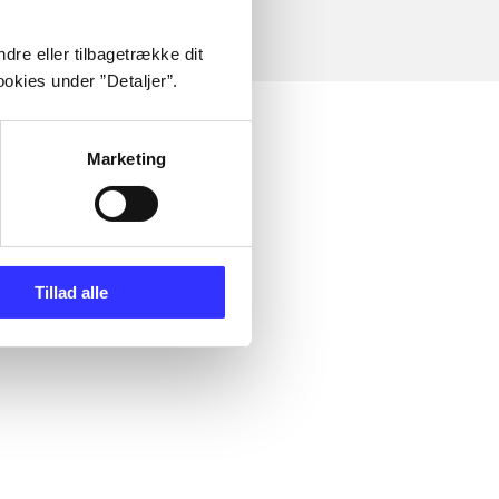
dre eller tilbagetrække dit
okies under ”Detaljer”.
Marketing
Tillad alle