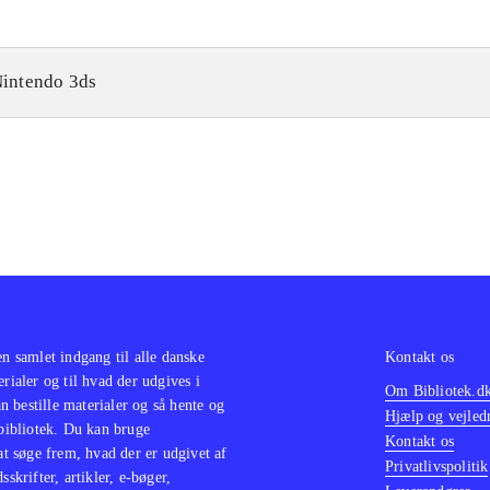
intendo 3ds
en samlet indgang til alle danske
Kontakt os
erialer og til hvad der udgives i
Om Bibliotek.d
 bestille materialer og så hente og
Hjælp og vejled
 bibliotek. Du kan bruge
Kontakt os
 at søge frem, hvad der er udgivet af
Privatlivspolitik
sskrifter, artikler, e-bøger,