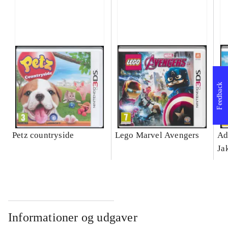
Feedback
Petz countryside
Lego Marvel Avengers
Ad
Ja
Informationer og udgaver