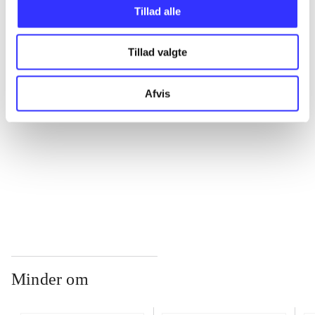
Tillad alle
...
Tillad valgte
...
Afvis
...
...
Minder om