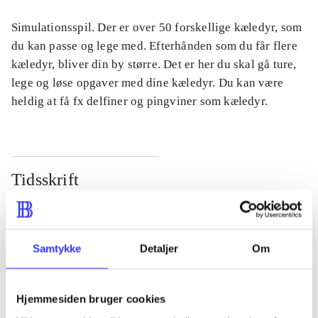
Simulationsspil. Der er over 50 forskellige kæledyr, som
du kan passe og lege med. Efterhånden som du får flere
kæledyr, bliver din by større. Det er her du skal gå ture,
lege og løse opgaver med dine kæledyr. Du kan være
heldig at få fx delfiner og pingviner som kæledyr.
Tidsskrift
Artiklen er en del af
lorem ipsum dolor sit amet ...
Samtykke
Detaljer
Om
Tidsskrift
Artiklerne i
handler ofte om
Hjemmesiden bruger cookies