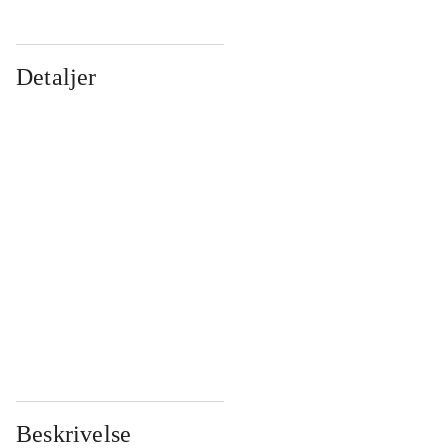
Detaljer
...
...
...
...
...
...
...
...
...
...
...
...
Beskrivelse