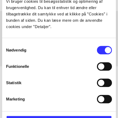
Vi bruger cookies til besøgsstatistik og optimering af
brugervenlighed. Du kan til enhver tid ændre eller
tilbagetrække dit samtykke ved at klikke på ”Cookies” i
bunden af siden. Du kan læse mere om de anvendte
cookies under ”Detaljer”.
Artikler med samme emner
Fra
Samtykkevalg
Nødvendig
Funktionelle
Statistik
Artikler
Marketing
Alle registrerede artikler fordelt på udgivelser
...