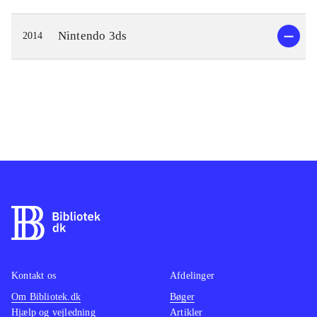
Nintendo 3ds
2014
Kontakt os
Afdelinger
Om Bibliotek.dk
Bøger
Hjælp og vejledning
Artikler