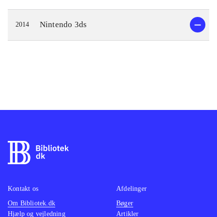
Nintendo 3ds
2014
Kontakt os
Afdelinger
Om Bibliotek.dk
Bøger
Hjælp og vejledning
Artikler