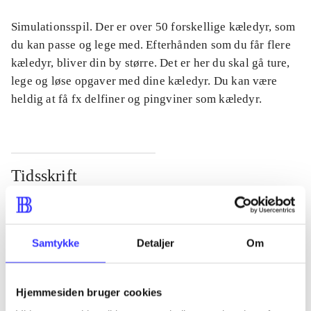
Simulationsspil. Der er over 50 forskellige kæledyr, som
du kan passe og lege med. Efterhånden som du får flere
kæledyr, bliver din by større. Det er her du skal gå ture,
lege og løse opgaver med dine kæledyr. Du kan være
heldig at få fx delfiner og pingviner som kæledyr.
Tidsskrift
Artiklen er en del af
lorem ipsum dolor sit amet ...
Samtykke
Detaljer
Om
Tidsskrift
Artiklerne i
handler ofte om
Hjemmesiden bruger cookies