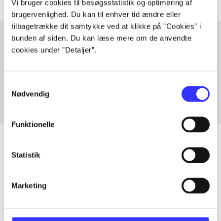
Vi bruger cookies til besøgsstatistik og optimering af
brugervenlighed. Du kan til enhver tid ændre eller
tilbagetrække dit samtykke ved at klikke på ”Cookies” i
bunden af siden. Du kan læse mere om de anvendte
cookies under ”Detaljer”.
Artikler med samme emner
Fra
Samtykkevalg
Nødvendig
Funktionelle
Statistik
Artikler
Marketing
Alle registrerede artikler fordelt på udgivelser
...