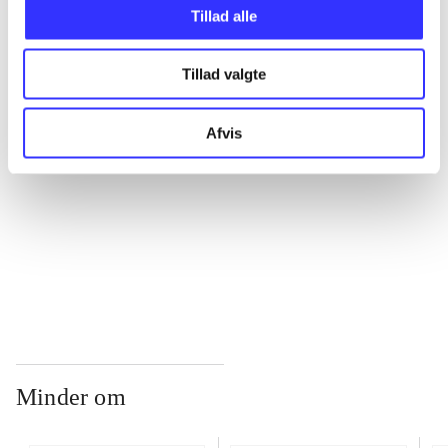
Tillad alle
...
Tillad valgte
...
Afvis
...
...
Minder om