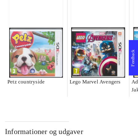
Feedback
Petz countryside
Lego Marvel Avengers
Ad
Ja
Informationer og udgaver