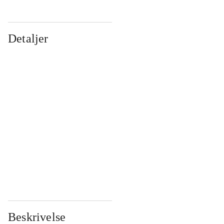
Detaljer
...
...
...
...
...
...
...
...
...
...
...
...
Beskrivelse