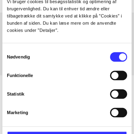
Vi bruger cookies til besøgsstatistik og optimering af
brugervenlighed. Du kan til enhver tid ændre eller
tilbagetrække dit samtykke ved at klikke på ”Cookies” i
bunden af siden. Du kan læse mere om de anvendte
cookies under ”Detaljer”.
Artikler med samme emner
Fra
Samtykkevalg
Nødvendig
Funktionelle
Statistik
Artikler
Marketing
Alle registrerede artikler fordelt på udgivelser
...