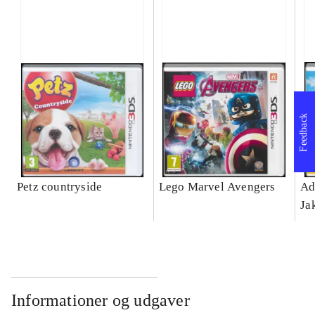
Feedback
Petz countryside
Lego Marvel Avengers
Ad
Ja
Informationer og udgaver