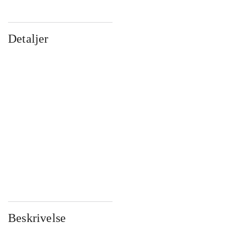
Detaljer
...
...
...
...
...
...
...
...
...
...
...
...
Beskrivelse