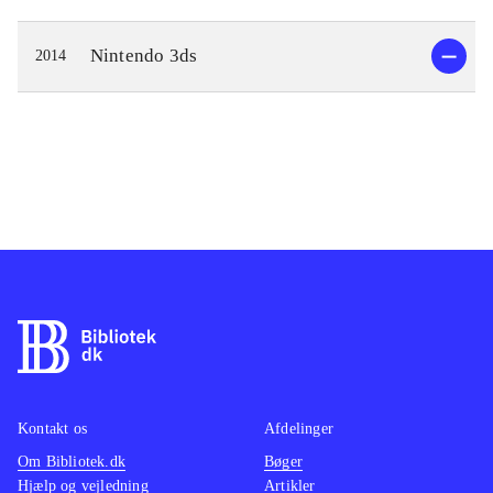
Nintendo 3ds
2014
Kontakt os
Afdelinger
Om Bibliotek.dk
Bøger
Hjælp og vejledning
Artikler