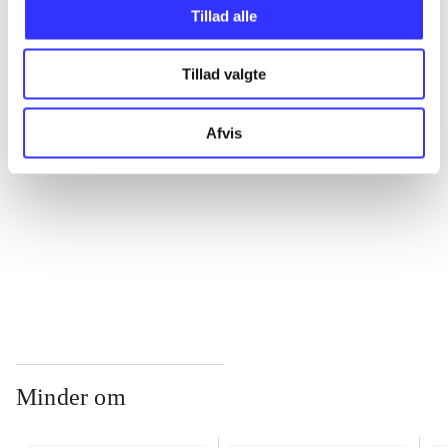
Tillad alle
...
Tillad valgte
...
Afvis
...
...
Minder om