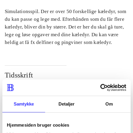
Simulationsspil. Der er over 50 forskellige kæledyr, som
du kan passe og lege med. Efterhånden som du får flere
kæledyr, bliver din by større. Det er her du skal gå ture,
lege og løse opgaver med dine kæledyr. Du kan være
heldig at få fx delfiner og pingviner som kæledyr.
Tidsskrift
Artiklen er en del af
lorem ipsum dolor sit amet ...
Samtykke
Detaljer
Om
Tidsskrift
Artiklerne i
handler ofte om
Hjemmesiden bruger cookies