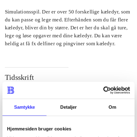
Simulationsspil. Der er over 50 forskellige kæledyr, som
du kan passe og lege med. Efterhånden som du får flere
kæledyr, bliver din by større. Det er her du skal gå ture,
lege og løse opgaver med dine kæledyr. Du kan være
heldig at få fx delfiner og pingviner som kæledyr.
Tidsskrift
Artiklen er en del af
lorem ipsum dolor sit amet ...
Samtykke
Detaljer
Om
Tidsskrift
Artiklerne i
handler ofte om
Hjemmesiden bruger cookies