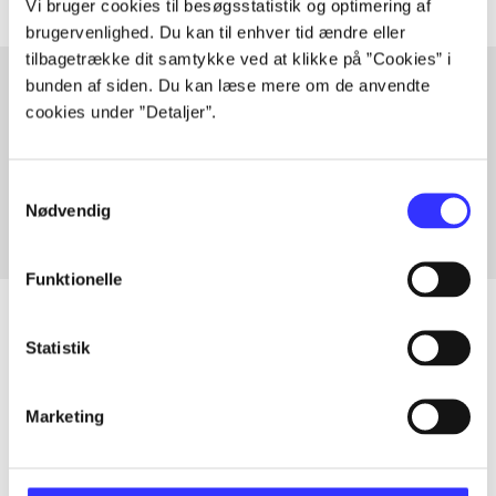
Vi bruger cookies til besøgsstatistik og optimering af
brugervenlighed. Du kan til enhver tid ændre eller
tilbagetrække dit samtykke ved at klikke på ”Cookies” i
bunden af siden. Du kan læse mere om de anvendte
cookies under ”Detaljer”.
Artikler med samme emner
Fra
Samtykkevalg
Nødvendig
Funktionelle
Statistik
Artikler
Marketing
Alle registrerede artikler fordelt på udgivelser
...