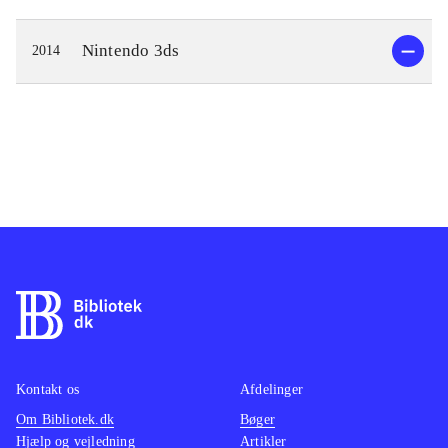
Nintendo 3ds
2014
Kontakt os
Afdelinger
Om Bibliotek.dk
Bøger
Hjælp og vejledning
Artikler