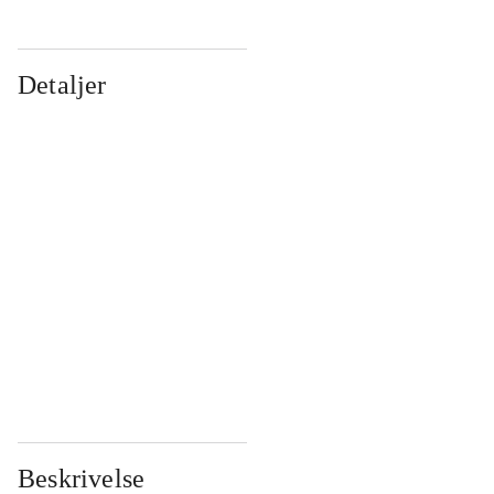
Detaljer
...
...
...
...
...
...
...
...
...
...
...
...
Beskrivelse