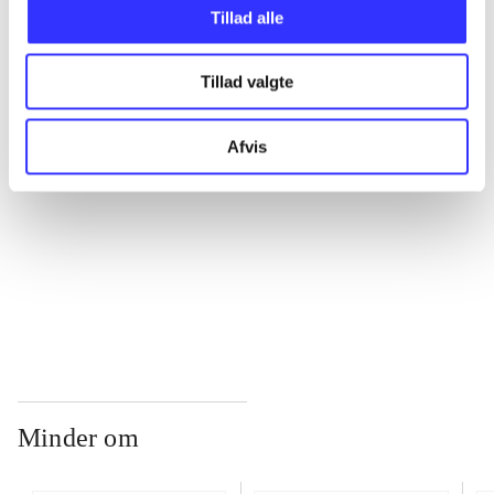
Tillad alle
...
Tillad valgte
...
Afvis
...
...
Minder om