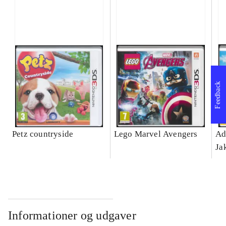
Feedback
Petz countryside
Lego Marvel Avengers
Ad
Ja
Informationer og udgaver