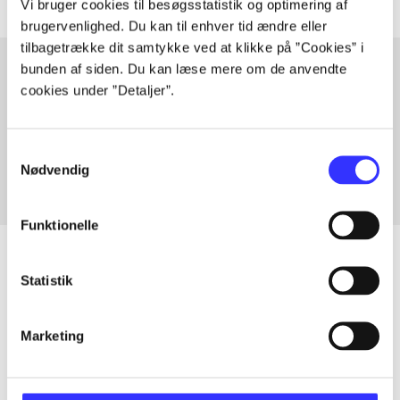
Vi bruger cookies til besøgsstatistik og optimering af
brugervenlighed. Du kan til enhver tid ændre eller
tilbagetrække dit samtykke ved at klikke på ”Cookies” i
bunden af siden. Du kan læse mere om de anvendte
cookies under ”Detaljer”.
Artikler med samme emner
Fra
Samtykkevalg
Nødvendig
Funktionelle
Statistik
Artikler
Marketing
Alle registrerede artikler fordelt på udgivelser
...