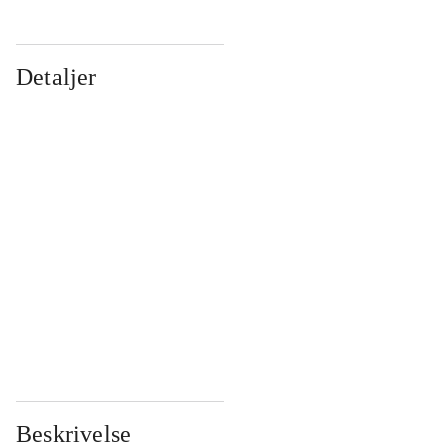
Detaljer
...
...
...
...
...
...
...
...
...
...
...
...
Beskrivelse