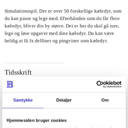
Simulationsspil. Der er over 50 forskellige kæledyr, som
du kan passe og lege med. Efterhånden som du får flere
kæledyr, bliver din by større. Det er her du skal gå ture,
lege og løse opgaver med dine kæledyr. Du kan være
heldig at få fx delfiner og pingviner som kæledyr.
Tidsskrift
Artiklen er en del af
lorem ipsum dolor sit amet ...
Samtykke
Detaljer
Om
Tidsskrift
Artiklerne i
handler ofte om
Hjemmesiden bruger cookies