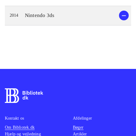
Nintendo 3ds
2014
Kontakt os
Afdelinger
Om Bibliotek.dk
Bøger
Hjælp og vejledning
Artikler