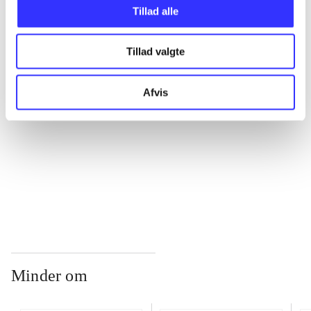
Tillad alle
...
Tillad valgte
...
Afvis
...
...
Minder om