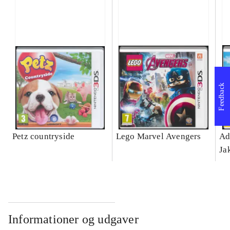
Feedback
Petz countryside
Lego Marvel Avengers
Ad
Ja
Informationer og udgaver