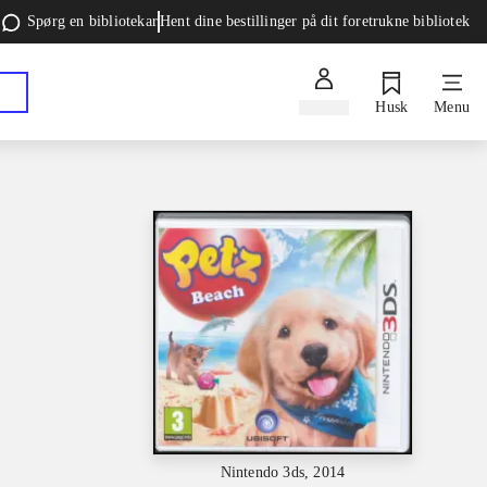
Spørg en bibliotekar
Hent dine bestillinger på dit foretrukne bibliotek
Log ind
Husk
Menu
Nintendo 3ds, 2014