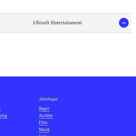
Ubisoft Entertainment
Afdelinger
k
Bøger
ning
Artikler
Film
Musik