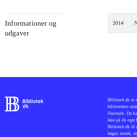
Informationer og
2014
N
udgaver
Bibliotek.dk er 
bibliotekers mat
Danmark. Du kan
låne på dit eget
Bibliotek.dk til
bøger, musik, tid