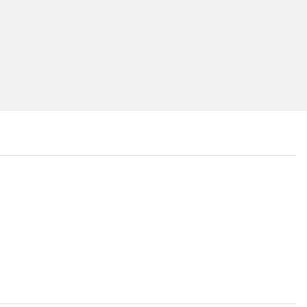
...
...