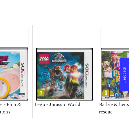
Feedback
e - Finn &
Lego - Jurassic World
Barbie & her s
tions
rescue