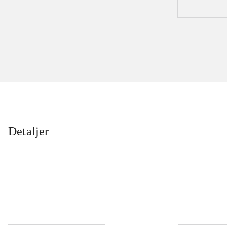
Detaljer
...
...
...
...