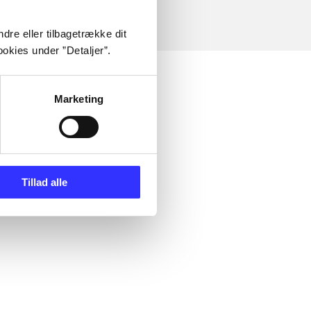
dre eller tilbagetrække dit
okies under ”Detaljer”.
Marketing
Tillad alle