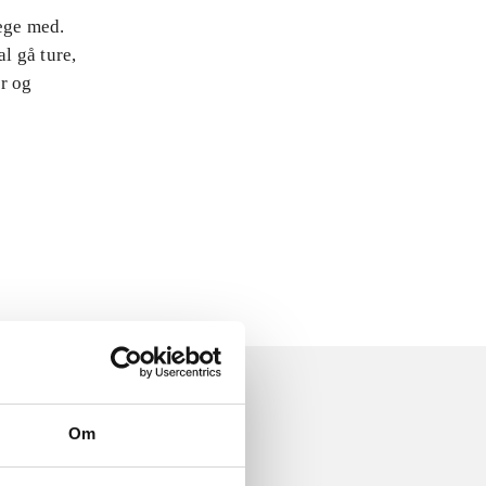
lege med.
l gå ture,
er og
Om