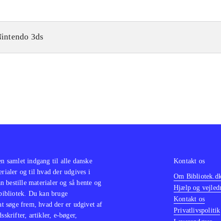
intendo 3ds
en samlet indgang til alle danske
Kontakt os
erialer og til hvad der udgives i
Om Bibliotek.d
 bestille materialer og så hente og
Hjælp og vejled
 bibliotek. Du kan bruge
Kontakt os
 at søge frem, hvad der er udgivet af
Privatlivspolitik
sskrifter, artikler, e-bøger,