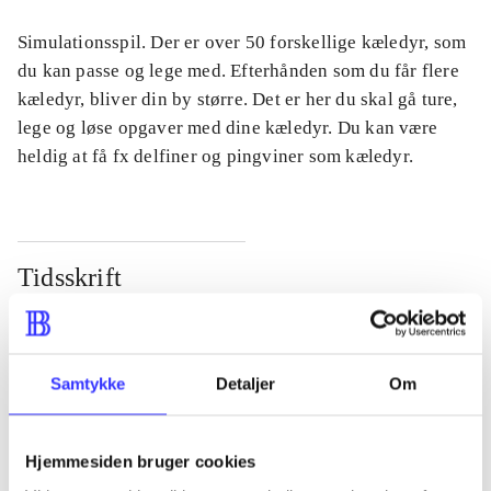
Simulationsspil. Der er over 50 forskellige kæledyr, som
du kan passe og lege med. Efterhånden som du får flere
kæledyr, bliver din by større. Det er her du skal gå ture,
lege og løse opgaver med dine kæledyr. Du kan være
heldig at få fx delfiner og pingviner som kæledyr.
Tidsskrift
Artiklen er en del af
lorem ipsum dolor sit amet ...
Samtykke
Detaljer
Om
Tidsskrift
Artiklerne i
handler ofte om
Hjemmesiden bruger cookies