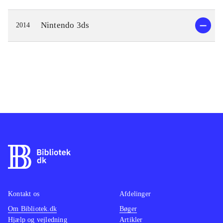
Nintendo 3ds
2014
Kontakt os
Afdelinger
Om Bibliotek.dk
Bøger
Hjælp og vejledning
Artikler