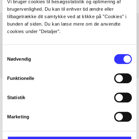
Vi bruger cookies til besøgsstatistik og optimering af
brugervenlighed. Du kan til enhver tid ændre eller
tilbagetrække dit samtykke ved at klikke på ”Cookies” i
bunden af siden. Du kan læse mere om de anvendte
cookies under ”Detaljer”.
Artikler med samme emner
Fra
Samtykkevalg
Nødvendig
Funktionelle
Statistik
Artikler
Marketing
Alle registrerede artikler fordelt på udgivelser
...