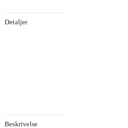
Detaljer
...
...
...
...
...
...
...
...
...
...
...
...
Beskrivelse