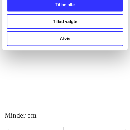
Tillad alle
...
Tillad valgte
...
Afvis
...
...
Minder om