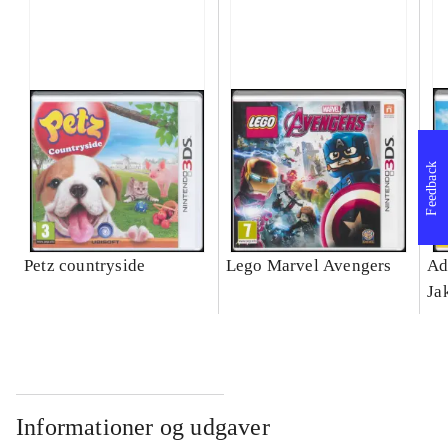
Feedback
Petz countryside
Lego Marvel Avengers
Ad
Ja
Informationer og udgaver