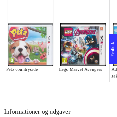
Feedback
Petz countryside
Lego Marvel Avengers
Ad
Ja
Informationer og udgaver