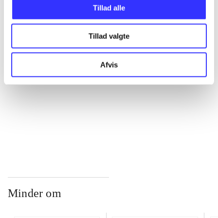
Tillad alle
...
Tillad valgte
...
Afvis
...
...
Minder om