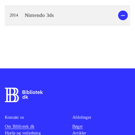
Nintendo 3ds
2014
Kontakt os
Afdelinger
Om Bibliotek.dk
Bøger
Hjælp og vejledning
Artikler