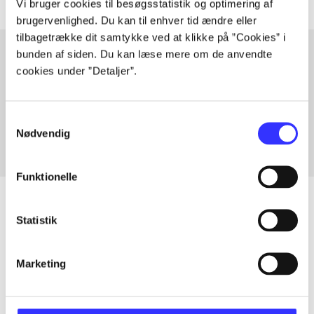
Vi bruger cookies til besøgsstatistik og optimering af
brugervenlighed. Du kan til enhver tid ændre eller
tilbagetrække dit samtykke ved at klikke på ”Cookies” i
bunden af siden. Du kan læse mere om de anvendte
cookies under ”Detaljer”.
Artikler med samme emner
Fra
Samtykkevalg
Nødvendig
Funktionelle
Statistik
Artikler
Marketing
Alle registrerede artikler fordelt på udgivelser
...