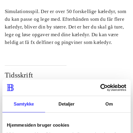
Simulationsspil. Der er over 50 forskellige kæledyr, som
du kan passe og lege med. Efterhånden som du får flere
kæledyr, bliver din by større. Det er her du skal gå ture,
lege og løse opgaver med dine kæledyr. Du kan være
heldig at få fx delfiner og pingviner som kæledyr.
Tidsskrift
Artiklen er en del af
lorem ipsum dolor sit amet ...
Samtykke
Detaljer
Om
Tidsskrift
Artiklerne i
handler ofte om
Hjemmesiden bruger cookies