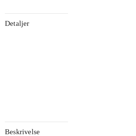
Detaljer
...
...
...
...
...
...
...
...
...
...
...
...
Beskrivelse