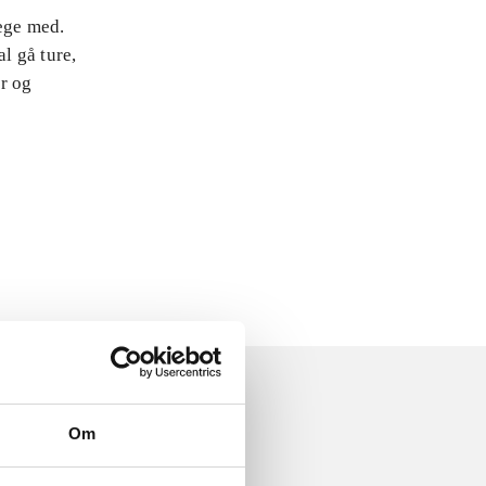
lege med.
l gå ture,
er og
Om