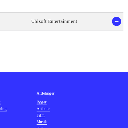
Ubisoft Entertainment
Afdelinger
k
Bøger
ning
Artikler
Film
Musik