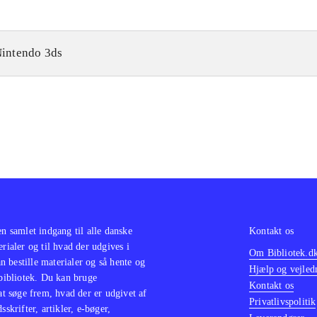
intendo 3ds
en samlet indgang til alle danske
Kontakt os
erialer og til hvad der udgives i
Om Bibliotek.d
 bestille materialer og så hente og
Hjælp og vejled
 bibliotek. Du kan bruge
Kontakt os
 at søge frem, hvad der er udgivet af
Privatlivspolitik
sskrifter, artikler, e-bøger,