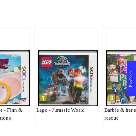
Feedback
e - Finn &
Lego - Jurassic World
Barbie & her s
tions
rescue