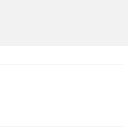
...
...