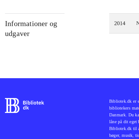
Informationer og
2014
N
udgaver
Bibliotek.dk er 
bibliotekers mat
Danmark. Du kan
låne på dit eget
Bibliotek.dk til
bøger, musik, tid