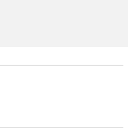
...
...