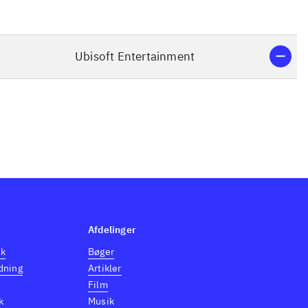
Ubisoft Entertainment
Afdelinger
dk
Bøger
dning
Artikler
Film
k
Musik