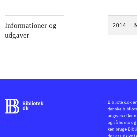
Informationer og
2014
N
udgaver
Bibliotek.dk er
danske bibliote
udgives i Danm
og så hente og 
kan bruge Bibli
der er udgivet 