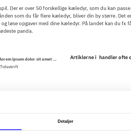
pil. Der er over 50 forskellige kæledyr, som du kan passe
nden som du får flere kæledyr, bliver din by større. Det e
e og løse opgaver med dine kæledyr. På landet kan du fx f
sødeste panda.
Artiklerne i
handler ofte
lorem ipsum dolor sit amet ...
Tidsskrift
Detaljer