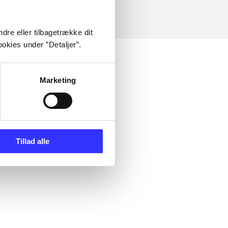
dre eller tilbagetrække dit
okies under ”Detaljer”.
Marketing
Tillad alle