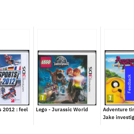
Feedback
 2012 : feel
Lego - Jurassic World
Adventure ti
Jake investi