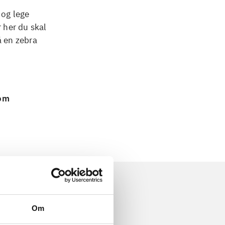
 og lege
r her du skal
å en zebra
 om
Om