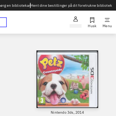
Hent dine bestillinger på dit foretrukne bibliotek
ørg en bibliotekar
Log ind
Husk
Menu
Nintendo 3ds, 2014