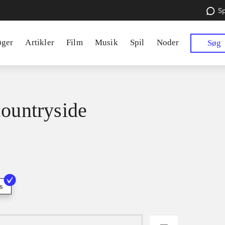
Sp
øger
Artikler
Film
Musik
Spil
Noder
Søg
countryside
s