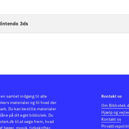
intendo 3ds
 en samlet indgang til alle
Kontakt os
kers materialer og til hvad der
Om Bibliotek.
ark. Du kan bestille materialer
Hjælp og vejle
låne på dit eget bibliotek. Du
Kontakt os
otek.dk til at søge frem, hvad
Privatlivspoliti
af bøger, musik, tidsskrifter,