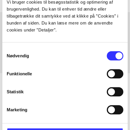
Vi bruger cookies til besøgsstatistik og optimering af
brugervenlighed. Du kan til enhver tid ændre eller
tilbagetrække dit samtykke ved at klikke på ”Cookies” i
bunden af siden. Du kan læse mere om de anvendte
cookies under ”Detaljer”.
Artikler med samme emner
Fra
Samtykkevalg
Nødvendig
Funktionelle
Statistik
Artikler
Alle registrerede artikler fordelt på udgivelser
Marketing
...