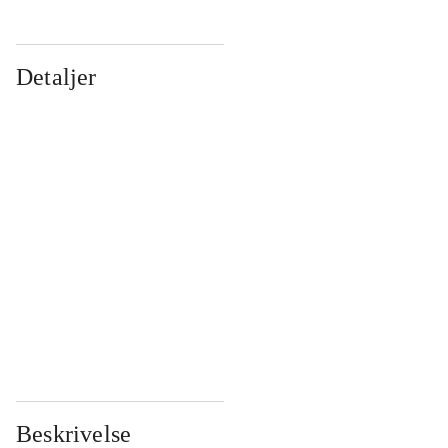
Detaljer
...
...
...
...
...
...
...
...
...
...
...
...
Beskrivelse