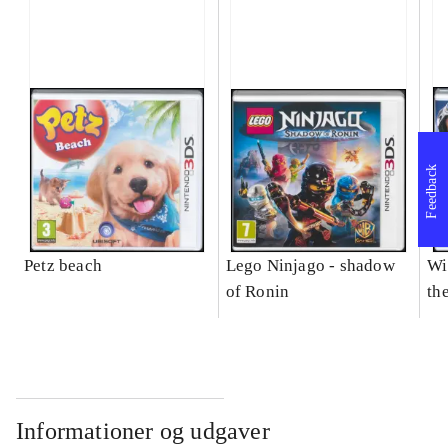
Feedback
Petz beach
Lego Ninjago - shadow
Wi
of Ronin
the
Informationer og udgaver