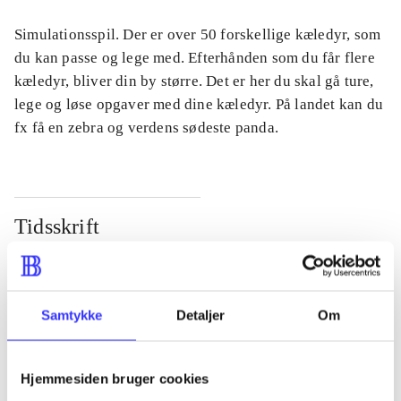
Simulationsspil. Der er over 50 forskellige kæledyr, som
du kan passe og lege med. Efterhånden som du får flere
kæledyr, bliver din by større. Det er her du skal gå ture,
lege og løse opgaver med dine kæledyr. På landet kan du
fx få en zebra og verdens sødeste panda.
Tidsskrift
Artiklen er en del af
lorem ipsum dolor sit amet ...
Samtykke
Detaljer
Om
Tidsskrift
Artiklerne i
handler ofte om
Hjemmesiden bruger cookies