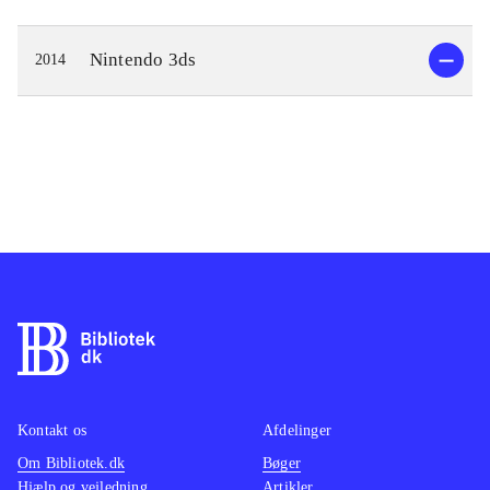
Nintendo 3ds
2014
Kontakt os
Afdelinger
Om Bibliotek.dk
Bøger
Hjælp og vejledning
Artikler