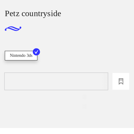
Petz countryside
Nintendo 3ds
loading