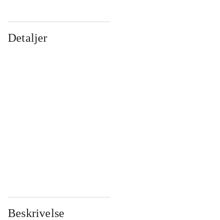
Detaljer
...
...
...
...
...
...
...
...
...
...
...
...
Beskrivelse