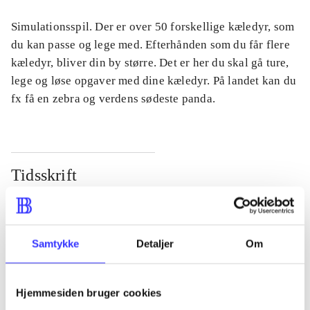
Simulationsspil. Der er over 50 forskellige kæledyr, som
du kan passe og lege med. Efterhånden som du får flere
kæledyr, bliver din by større. Det er her du skal gå ture,
lege og løse opgaver med dine kæledyr. På landet kan du
fx få en zebra og verdens sødeste panda.
Tidsskrift
Artiklen er en del af
lorem ipsum dolor sit amet ...
Samtykke
Detaljer
Om
Tidsskrift
Artiklerne i
handler ofte om
Hjemmesiden bruger cookies