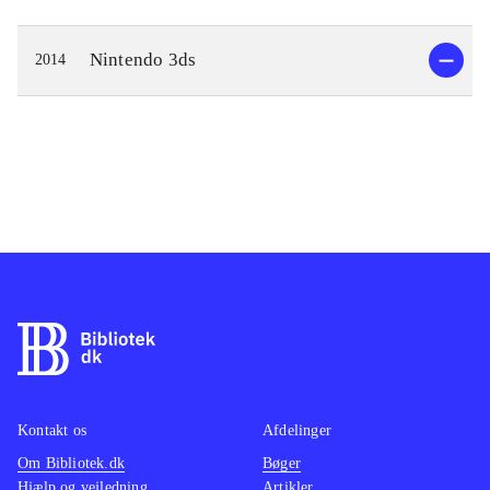
Nintendo 3ds
2014
Kontakt os
Afdelinger
Om Bibliotek.dk
Bøger
Hjælp og vejledning
Artikler