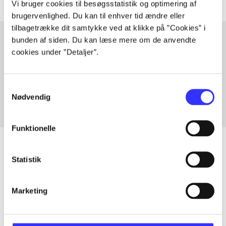
Vi bruger cookies til besøgsstatistik og optimering af
brugervenlighed. Du kan til enhver tid ændre eller
tilbagetrække dit samtykke ved at klikke på ”Cookies” i
bunden af siden. Du kan læse mere om de anvendte
cookies under ”Detaljer”.
Artikler med samme emner
Fra
Samtykkevalg
Nødvendig
Funktionelle
Statistik
Artikler
Alle registrerede artikler fordelt på udgivelser
Marketing
...