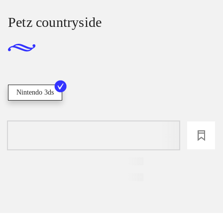
Petz countryside
Nintendo 3ds
loading