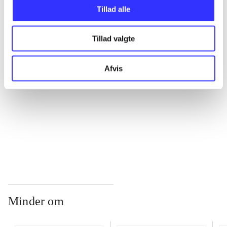
Tillad alle
...
Tillad valgte
...
Afvis
...
...
Minder om