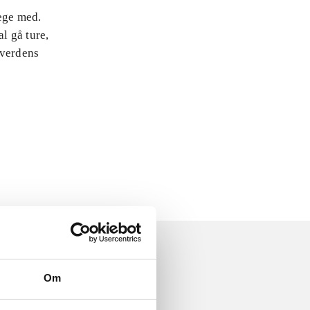
lege med.
l gå ture,
 verdens
Om