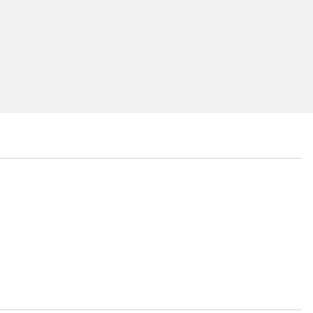
...
...