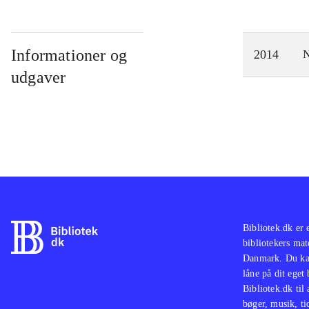
Informationer og
2014
N
udgaver
Bibliotek.dk er 
bibliotekers mat
Danmark. Du kan
låne på dit eget
Bibliotek.dk til
bøger, musik, tid