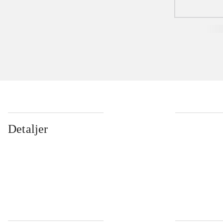
Detaljer
...
...
...
...