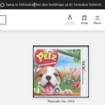
Spørg en bibliotekar
Hent dine bestillinger på dit foretrukne bibliotek
Log ind
Husk
Menu
Nintendo 3ds, 2014