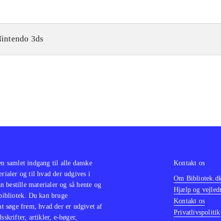
intendo 3ds
en samlet indgang til alle danske
Kontakt os
erialer og til hvad der udgives i
Om Bibliotek.d
 bestille materialer og så hente og
Hjælp og vejled
 bibliotek. Du kan bruge
Kontakt os
 at søge frem, hvad der er udgivet af
Privatlivspolitik
sskrifter, artikler, e-bøger,