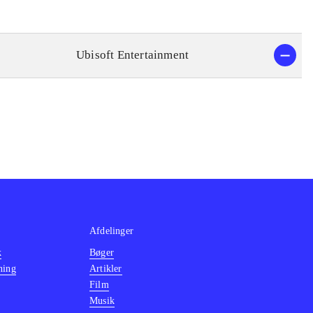
Ubisoft Entertainment
Afdelinger
k
Bøger
ning
Artikler
Film
Musik