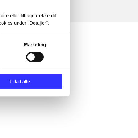
dre eller tilbagetrække dit
okies under ”Detaljer”.
Marketing
Tillad alle