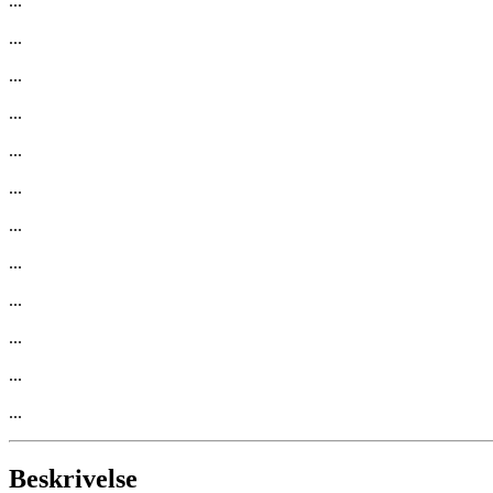
...
...
...
...
...
...
...
...
...
...
...
...
Beskrivelse