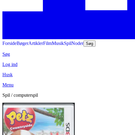
Forside
Bøger
Artikler
Film
Musik
Spil
Noder
Søg
Søg
Log ind
Husk
Menu
Spil / computerspil