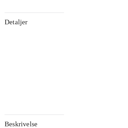
Detaljer
...
...
...
...
...
...
...
...
...
...
...
...
Beskrivelse