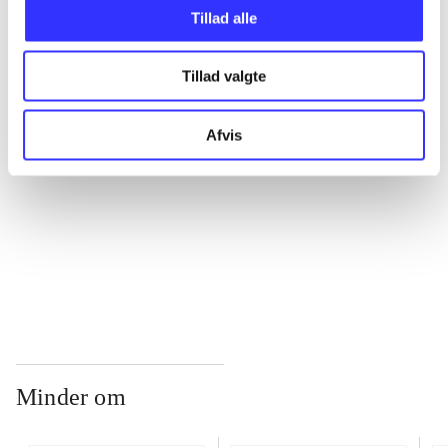
Tillad alle
...
Tillad valgte
...
Afvis
...
...
Minder om