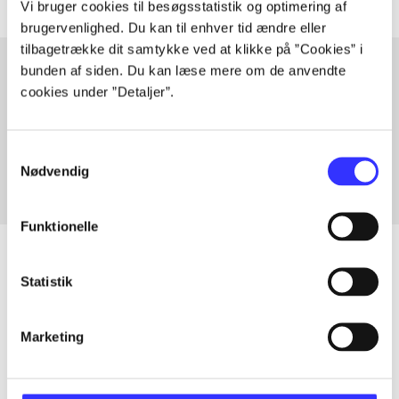
Vi bruger cookies til besøgsstatistik og optimering af
brugervenlighed. Du kan til enhver tid ændre eller
tilbagetrække dit samtykke ved at klikke på ”Cookies” i
bunden af siden. Du kan læse mere om de anvendte
cookies under ”Detaljer”.
Artikler med samme emner
Fra
Samtykkevalg
Nødvendig
Funktionelle
Statistik
Artikler
Alle registrerede artikler fordelt på udgivelser
Marketing
...