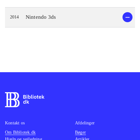
Nintendo 3ds
2014
Kontakt os
Afdelinger
Om Bibliotek.dk
Bøger
Hjælp og vejledning
Artikler