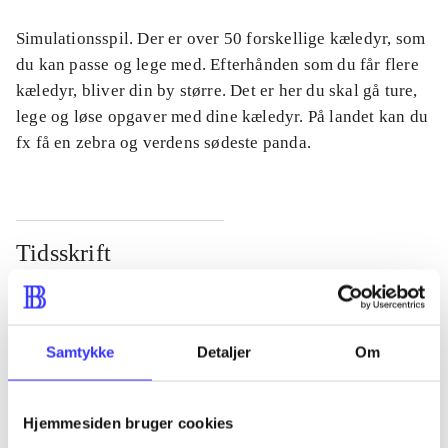
Simulationsspil. Der er over 50 forskellige kæledyr, som
du kan passe og lege med. Efterhånden som du får flere
kæledyr, bliver din by større. Det er her du skal gå ture,
lege og løse opgaver med dine kæledyr. På landet kan du
fx få en zebra og verdens sødeste panda.
Tidsskrift
Artiklen er en del af
lorem ipsum dolor sit amet ...
Samtykke
Detaljer
Om
Tidsskrift
Artiklerne i
handler ofte om
Hjemmesiden bruger cookies