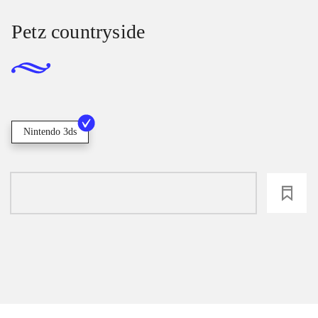
Petz countryside
Nintendo 3ds
loading