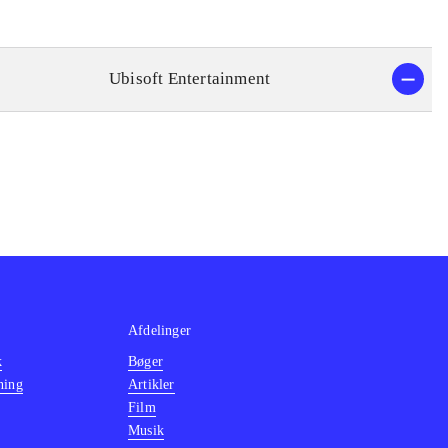
Ubisoft Entertainment
Afdelinger
k
Bøger
ning
Artikler
Film
Musik