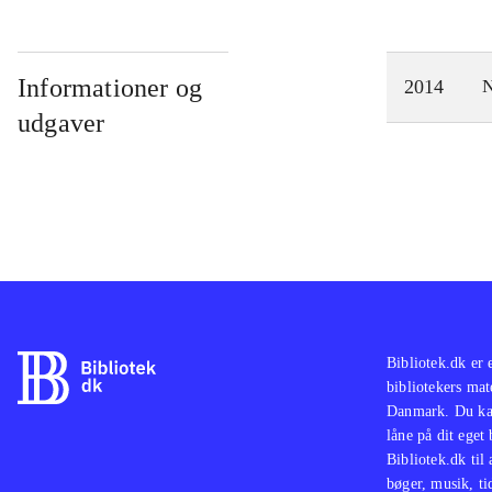
Informationer og
2014
N
udgaver
Bibliotek.dk er 
bibliotekers mat
Danmark. Du kan
låne på dit eget
Bibliotek.dk til
bøger, musik, tid