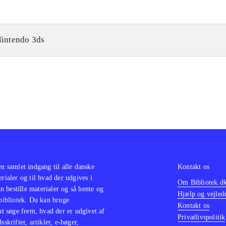
intendo 3ds
en samlet indgang til alle danske
Kontakt os
erialer og til hvad der udgives i
Om Bibliotek.d
 bestille materialer og så hente og
Hjælp og vejled
 bibliotek. Du kan bruge
Kontakt os
 at søge frem, hvad der er udgivet af
Privatlivspolitik
sskrifter, artikler, e-bøger,