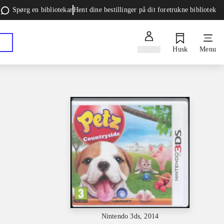
Spørg en bibliotekar
Hent dine bestillinger på dit foretrukne bibliotek
Log ind
Husk
Menu
Nintendo 3ds, 2014