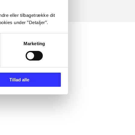
dre eller tilbagetrække dit
okies under ”Detaljer”.
Marketing
Tillad alle