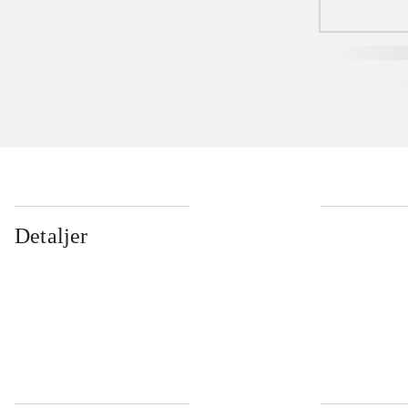
Detaljer
...
...
...
...