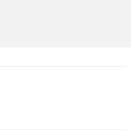
...
...