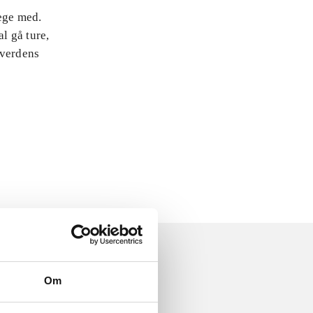
lege med.
l gå ture,
 verdens
Om