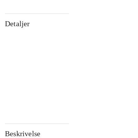
Detaljer
...
...
...
...
...
...
...
...
...
...
...
...
Beskrivelse