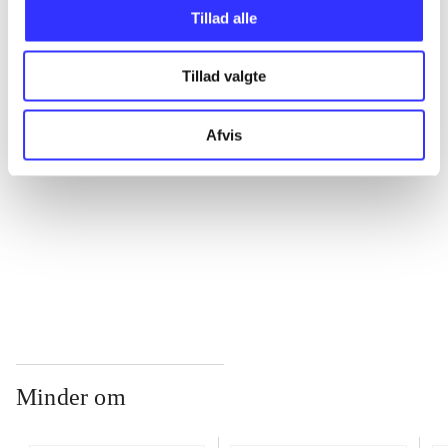
Tillad alle
...
Tillad valgte
...
Afvis
...
...
Minder om