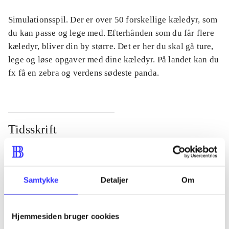
Simulationsspil. Der er over 50 forskellige kæledyr, som
du kan passe og lege med. Efterhånden som du får flere
kæledyr, bliver din by større. Det er her du skal gå ture,
lege og løse opgaver med dine kæledyr. På landet kan du
fx få en zebra og verdens sødeste panda.
Tidsskrift
Artiklen er en del af
lorem ipsum dolor sit amet ...
Samtykke
Detaljer
Om
Tidsskrift
Artiklerne i
handler ofte om
Hjemmesiden bruger cookies