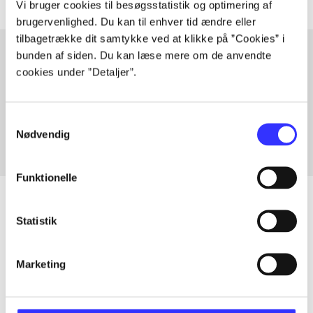
Vi bruger cookies til besøgsstatistik og optimering af
brugervenlighed. Du kan til enhver tid ændre eller
tilbagetrække dit samtykke ved at klikke på ”Cookies” i
bunden af siden. Du kan læse mere om de anvendte
cookies under ”Detaljer”.
Artikler med samme emner
Fra
Samtykkevalg
Nødvendig
Funktionelle
Statistik
Artikler
Alle registrerede artikler fordelt på udgivelser
Marketing
...