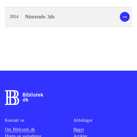
Nintendo 3ds
2014
Kontakt os
Afdelinger
Om Bibliotek.dk
Bøger
Hjælp og vejledning
Artikler