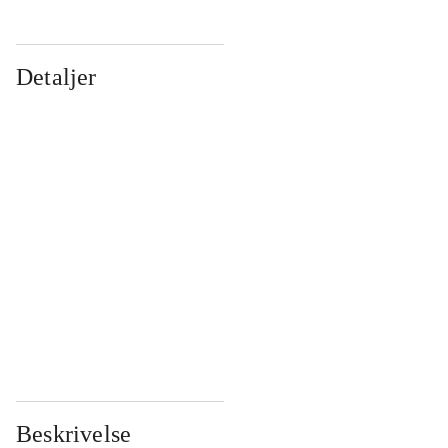
Detaljer
...
...
...
...
...
...
...
...
...
...
...
...
Beskrivelse