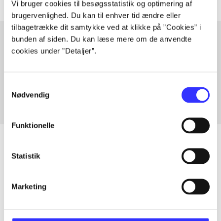
Vi bruger cookies til besøgsstatistik og optimering af
brugervenlighed. Du kan til enhver tid ændre eller
tilbagetrække dit samtykke ved at klikke på ”Cookies” i
bunden af siden. Du kan læse mere om de anvendte
cookies under ”Detaljer”.
Artikler med samme emner
Fra
Samtykkevalg
Nødvendig
Funktionelle
Statistik
Artikler
Alle registrerede artikler fordelt på udgivelser
Marketing
...