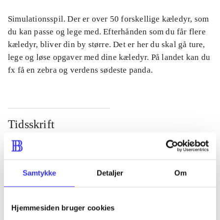
Simulationsspil. Der er over 50 forskellige kæledyr, som
du kan passe og lege med. Efterhånden som du får flere
kæledyr, bliver din by større. Det er her du skal gå ture,
lege og løse opgaver med dine kæledyr. På landet kan du
fx få en zebra og verdens sødeste panda.
Tidsskrift
Artiklen er en del af
lorem ipsum dolor sit amet ...
Samtykke
Detaljer
Om
Tidsskrift
Artiklerne i
handler ofte om
Hjemmesiden bruger cookies