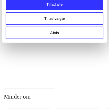
Tillad alle
...
Tillad valgte
...
Afvis
...
...
Minder om