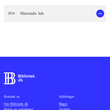
Nintendo 3ds
2014
Kontakt os
Afdelinger
Om Bibliotek.dk
Bøger
Hjælp og vejledning
Artikler