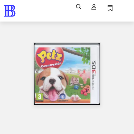
Søg
Log ind
Husk
Menu
Spil / computerspil
Nintendo 3ds, 2014