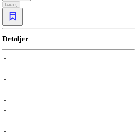
loading
Detaljer
...
...
...
...
...
...
...
...