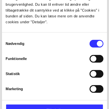
brugervenlighed. Du kan til enhver tid ændre eller
Tidsskrift
tilbagetrække dit samtykke ved at klikke på ”Cookies” i
Artiklerne i
handler ofte om
bunden af siden. Du kan læse mere om de anvendte
cookies under ”Detaljer”.
Artikler med samme emner
Fra
Samtykkevalg
Nødvendig
Artikler
Funktionelle
Alle registrerede artikler fordelt på udgivelser
...
Statistik
...
...
Marketing
...
...