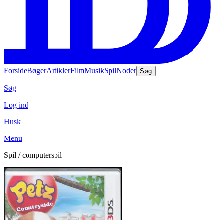
Forside
Bøger
Artikler
Film
Musik
Spil
Noder
Søg
Søg
Log ind
Husk
Menu
Spil / computerspil