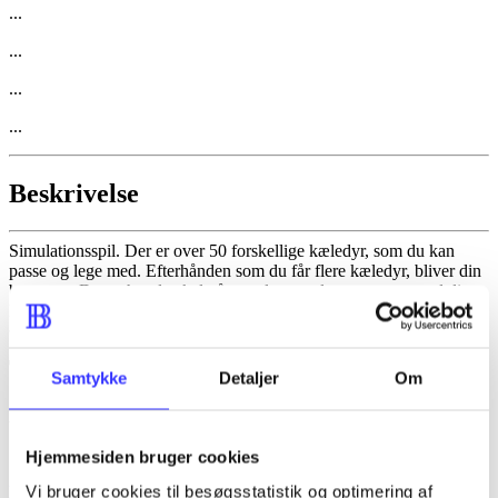
...
...
...
...
Beskrivelse
Simulationsspil. Der er over 50 forskellige kæledyr, som du kan
passe og lege med. Efterhånden som du får flere kæledyr, bliver din
by større. Det er her du skal gå ture, lege og løse opgaver med dine
kæledyr. På landet kan du fx få en zebra og verdens sødeste panda.
Tidsskrift
Samtykke
Detaljer
Om
Artiklen er en del af
Hjemmesiden bruger cookies
Vi bruger cookies til besøgsstatistik og optimering af
lorem ipsum dolor sit amet ...