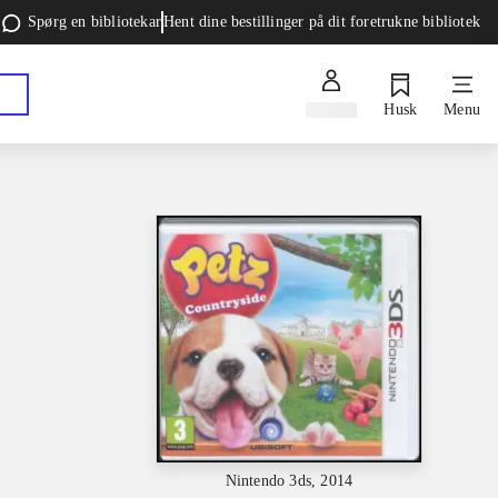
Spørg en bibliotekar
Hent dine bestillinger på dit foretrukne bibliotek
Log ind
Husk
Menu
Nintendo 3ds, 2014