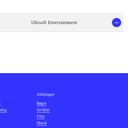
Ubisoft Entertainment
Afdelinger
k
Bøger
ning
Artikler
Film
Musik