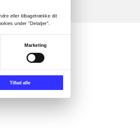
dre eller tilbagetrække dit
okies under ”Detaljer”.
Marketing
Tillad alle