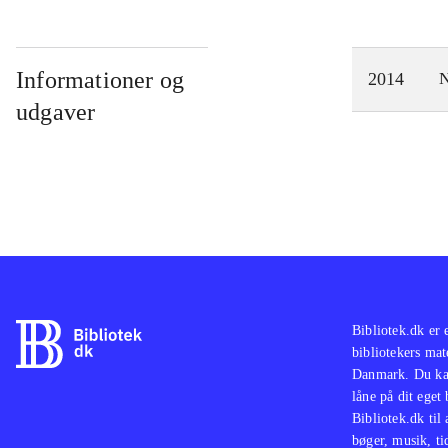
Informationer og
2014
N
udgaver
Bibliotek.dk er 
bibliotekers mat
Danmark. Du kan
låne på dit eget
Bibliotek.dk til
bøger, musik, tid