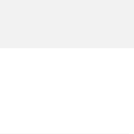
...
...