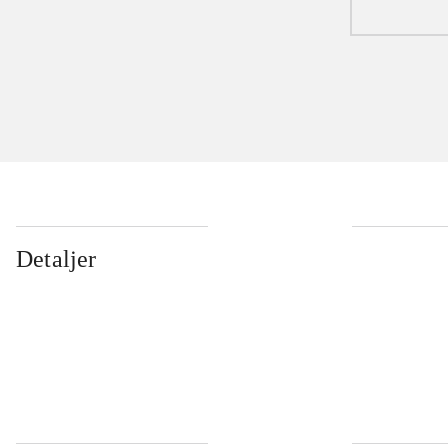
Detaljer
...
...
...
...