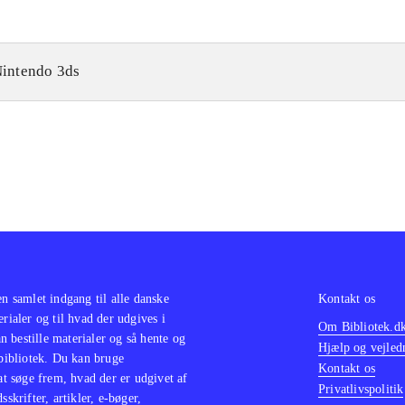
intendo 3ds
en samlet indgang til alle danske
Kontakt os
erialer og til hvad der udgives i
Om Bibliotek.d
 bestille materialer og så hente og
Hjælp og vejled
 bibliotek. Du kan bruge
Kontakt os
 at søge frem, hvad der er udgivet af
Privatlivspolitik
sskrifter, artikler, e-bøger,