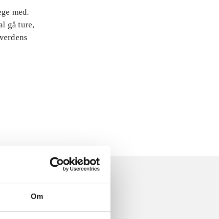
lege med.
l gå ture,
 verdens
Om