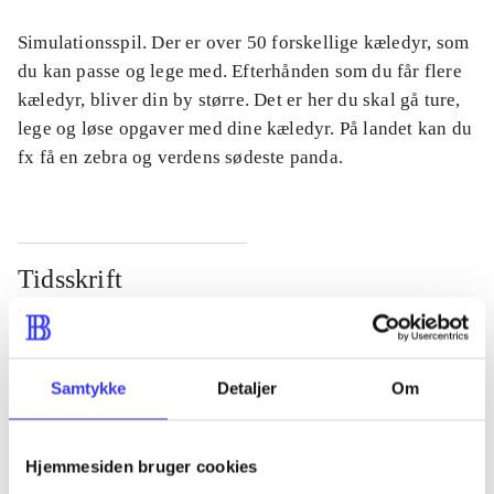
Simulationsspil. Der er over 50 forskellige kæledyr, som
du kan passe og lege med. Efterhånden som du får flere
kæledyr, bliver din by større. Det er her du skal gå ture,
lege og løse opgaver med dine kæledyr. På landet kan du
fx få en zebra og verdens sødeste panda.
Tidsskrift
Artiklen er en del af
lorem ipsum dolor sit amet ...
Samtykke
Detaljer
Om
Tidsskrift
Artiklerne i
handler ofte om
Hjemmesiden bruger cookies