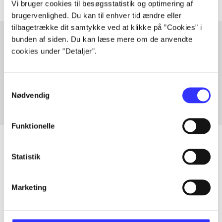
Vi bruger cookies til besøgsstatistik og optimering af
brugervenlighed. Du kan til enhver tid ændre eller
tilbagetrække dit samtykke ved at klikke på ”Cookies” i
bunden af siden. Du kan læse mere om de anvendte
cookies under ”Detaljer”.
Artikler med samme emner
Fra
Samtykkevalg
Nødvendig
Funktionelle
Statistik
Artikler
Alle registrerede artikler fordelt på udgivelser
Marketing
...