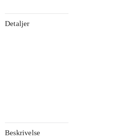
Detaljer
...
...
...
...
...
...
...
...
...
...
...
...
Beskrivelse