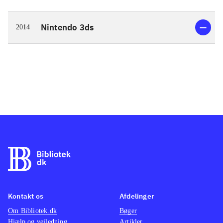
Nintendo 3ds
2014
Kontakt os
Afdelinger
Om Bibliotek.dk
Bøger
Hjælp og vejledning
Artikler