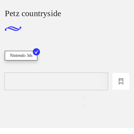
Petz countryside
Nintendo 3ds
loading