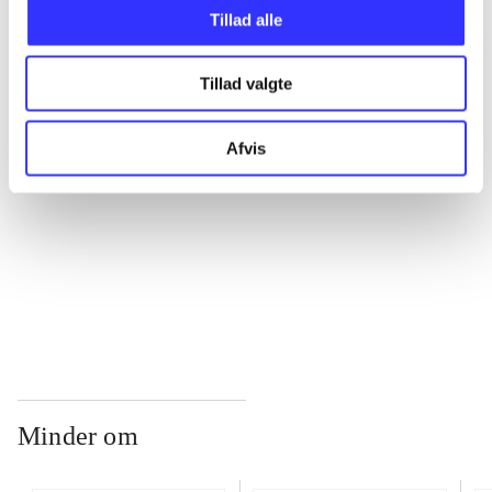
Tillad alle
...
Tillad valgte
...
Afvis
...
...
Minder om