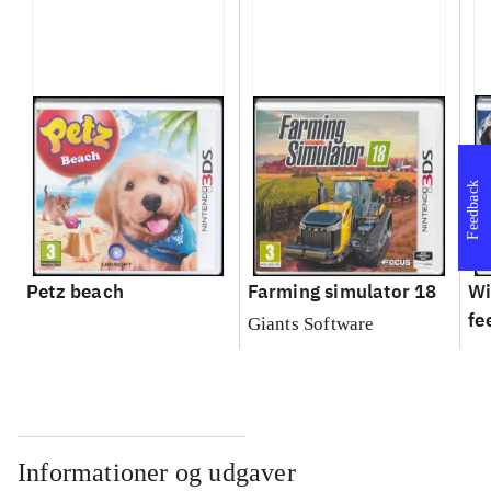
Feedback
Petz beach
Farming simulator 18
Wi
fe
Giants Software
Informationer og udgaver