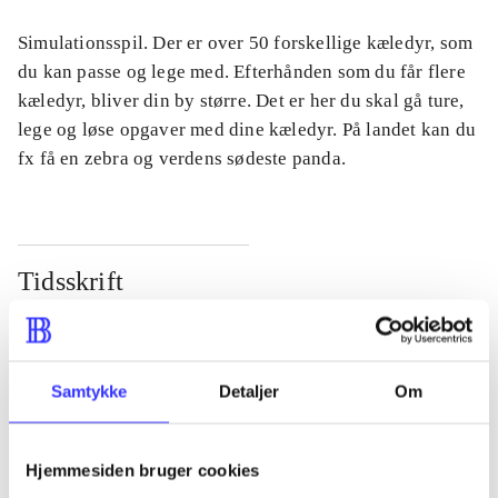
Simulationsspil. Der er over 50 forskellige kæledyr, som
du kan passe og lege med. Efterhånden som du får flere
kæledyr, bliver din by større. Det er her du skal gå ture,
lege og løse opgaver med dine kæledyr. På landet kan du
fx få en zebra og verdens sødeste panda.
Tidsskrift
Artiklen er en del af
lorem ipsum dolor sit amet ...
Samtykke
Detaljer
Om
Tidsskrift
Artiklerne i
handler ofte om
Hjemmesiden bruger cookies