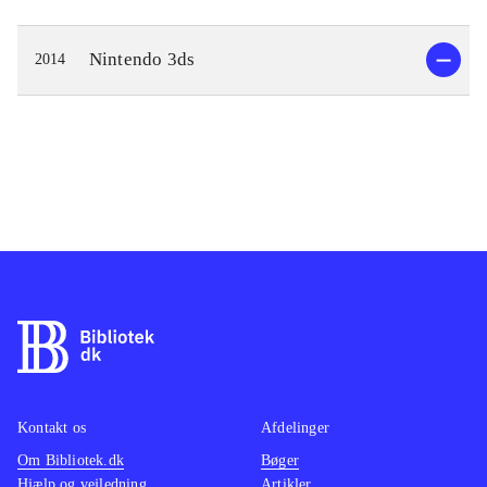
Nintendo 3ds
2014
Kontakt os
Afdelinger
Om Bibliotek.dk
Bøger
Hjælp og vejledning
Artikler