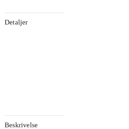
Detaljer
...
...
...
...
...
...
...
...
...
...
...
...
Beskrivelse