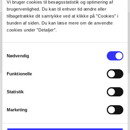
Vi bruger cookies til besøgsstatistik og optimering af
brugervenlighed. Du kan til enhver tid ændre eller
tilbagetrække dit samtykke ved at klikke på ”Cookies” i
bunden af siden. Du kan læse mere om de anvendte
cookies under ”Detaljer”.
Artikler med samme emner
Fra
Samtykkevalg
Nødvendig
Funktionelle
Statistik
Artikler
Alle registrerede artikler fordelt på udgivelser
Marketing
...