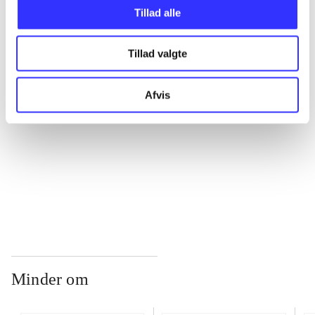
Tillad alle
...
Tillad valgte
...
Afvis
...
...
Minder om