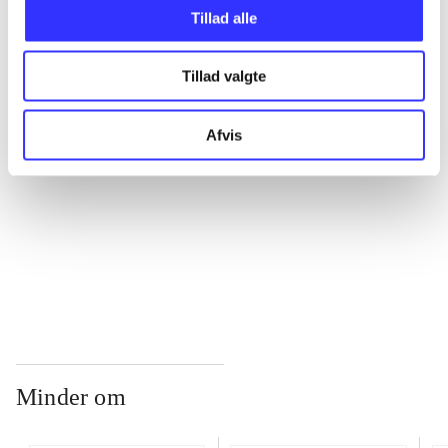
Tillad alle
...
Tillad valgte
...
Afvis
...
...
Minder om