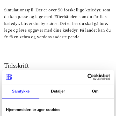
Simulationsspil. Der er over 50 forskellige kæledyr, som
du kan passe og lege med. Efterhånden som du får flere
kæledyr, bliver din by større. Det er her du skal gå ture,
lege og løse opgaver med dine kæledyr. På landet kan du
fx få en zebra og verdens sødeste panda.
Tidsskrift
Artiklen er en del af
lorem ipsum dolor sit amet ...
Samtykke
Detaljer
Om
Tidsskrift
Artiklerne i
handler ofte om
Hjemmesiden bruger cookies