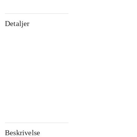
Detaljer
...
...
...
...
...
...
...
...
...
...
...
...
Beskrivelse