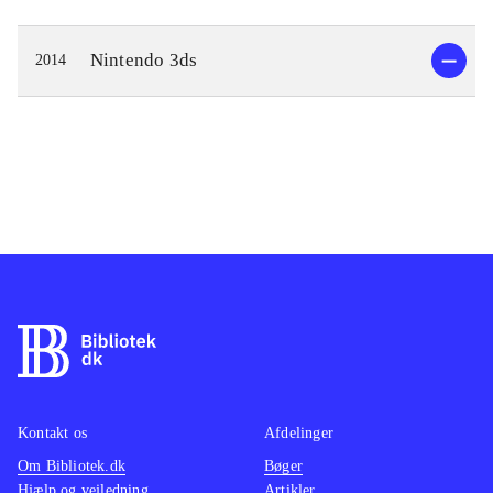
Nintendo 3ds
2014
Kontakt os
Afdelinger
Om Bibliotek.dk
Bøger
Hjælp og vejledning
Artikler