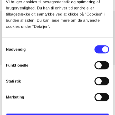
Vi bruger cookies til besøgsstatistik og optimering af
brugervenlighed. Du kan til enhver tid ændre eller
tilbagetrække dit samtykke ved at klikke på ”Cookies” i
bunden af siden. Du kan læse mere om de anvendte
cookies under ”Detaljer”.
Artikler med samme emner
Fra
Samtykkevalg
Nødvendig
Funktionelle
Statistik
Artikler
Alle registrerede artikler fordelt på udgivelser
Marketing
...