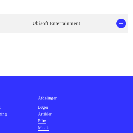
Ubisoft Entertainment
Afdelinger
k
Bøger
ning
Artikler
Film
Musik