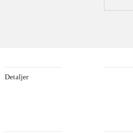
Detaljer
...
...
...
...