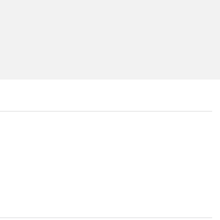
...
...