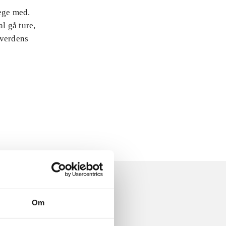
lege med.
l gå ture,
 verdens
Om