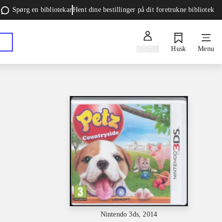
Spørg en bibliotekar
Hent dine bestillinger på dit foretrukne bibliotek
Log ind
Husk
Menu
Nintendo 3ds, 2014