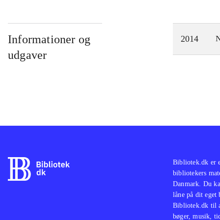
Informationer og
2014
N
udgaver
Bibliotek.dk er 
bibliotekers mat
Danmark. Du kan
låne på dit eget
Bibliotek.dk til
bøger, musik, tid