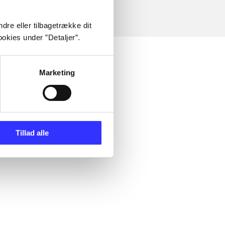
dre eller tilbagetrække dit
okies under ”Detaljer”.
Marketing
Tillad alle