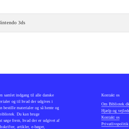
intendo 3ds
en samlet indgang til alle danske
Kontakt os
erialer og til hvad der udgives i
Om Bibliotek.d
 bestille materialer og så hente og
Hjælp og vejled
 bibliotek. Du kan bruge
Kontakt os
 at søge frem, hvad der er udgivet af
Privatlivspolitik
sskrifter, artikler, e-bøger,