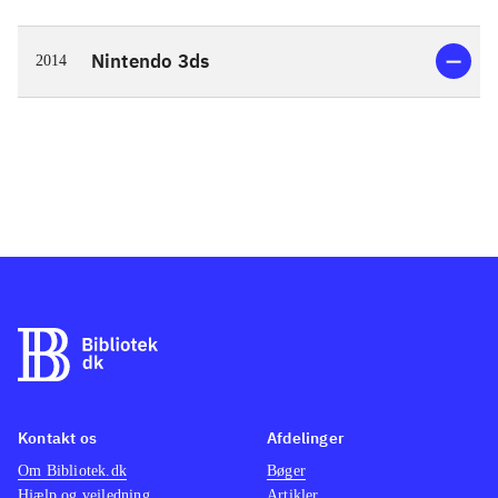
Nintendo 3ds
2014
Kontakt os
Afdelinger
Om Bibliotek.dk
Bøger
Hjælp og vejledning
Artikler