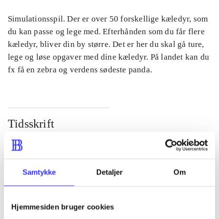
Simulationsspil. Der er over 50 forskellige kæledyr, som
du kan passe og lege med. Efterhånden som du får flere
kæledyr, bliver din by større. Det er her du skal gå ture,
lege og løse opgaver med dine kæledyr. På landet kan du
fx få en zebra og verdens sødeste panda.
Tidsskrift
Artiklen er en del af
lorem ipsum dolor sit amet ...
Samtykke
Detaljer
Om
Tidsskrift
Artiklerne i
handler ofte om
Hjemmesiden bruger cookies