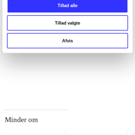
Tillad alle
...
Tillad valgte
...
Afvis
...
...
Minder om