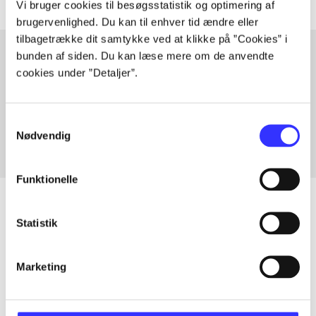
Vi bruger cookies til besøgsstatistik og optimering af
brugervenlighed. Du kan til enhver tid ændre eller
tilbagetrække dit samtykke ved at klikke på ”Cookies” i
bunden af siden. Du kan læse mere om de anvendte
cookies under ”Detaljer”.
Artikler med samme emner
Fra
Samtykkevalg
Nødvendig
Funktionelle
Statistik
Artikler
Alle registrerede artikler fordelt på udgivelser
Marketing
...