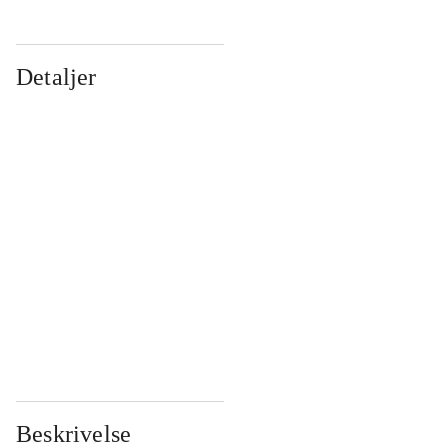
Detaljer
...
...
...
...
...
...
...
...
...
...
...
...
Beskrivelse