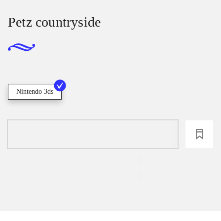
Petz countryside
Nintendo 3ds
loading