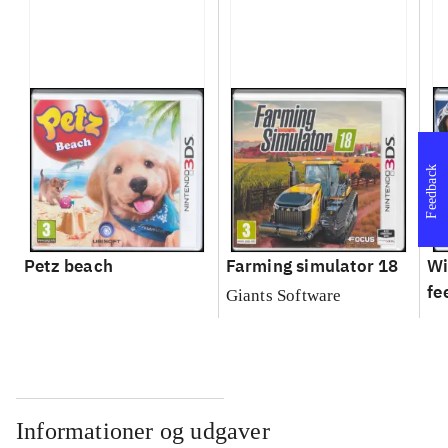
Feedback
Petz beach
Farming simulator 18
Wi
fe
Giants Software
Informationer og udgaver