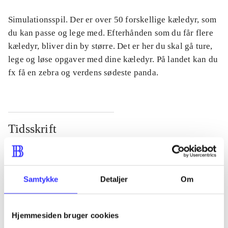
Simulationsspil. Der er over 50 forskellige kæledyr, som
du kan passe og lege med. Efterhånden som du får flere
kæledyr, bliver din by større. Det er her du skal gå ture,
lege og løse opgaver med dine kæledyr. På landet kan du
fx få en zebra og verdens sødeste panda.
Tidsskrift
Artiklen er en del af
lorem ipsum dolor sit amet ...
Samtykke
Detaljer
Om
Tidsskrift
Artiklerne i
handler ofte om
Hjemmesiden bruger cookies