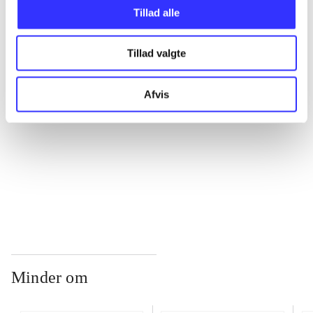
Tillad alle
...
Tillad valgte
...
Afvis
...
...
Minder om