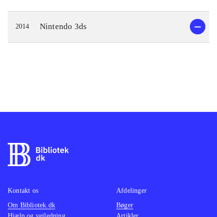
Nintendo 3ds
2014
Kontakt os
Afdelinger
Om Bibliotek.dk
Bøger
Hjælp og vejledning
Artikler