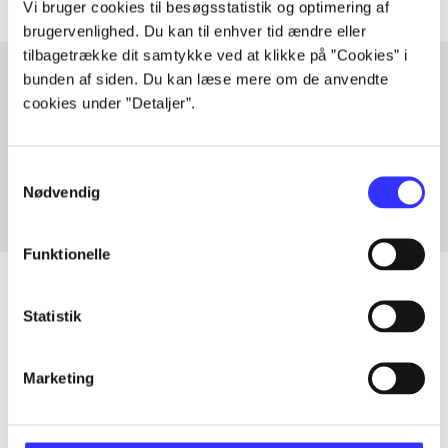
Vi bruger cookies til besøgsstatistik og optimering af
brugervenlighed. Du kan til enhver tid ændre eller
tilbagetrække dit samtykke ved at klikke på ”Cookies” i
bunden af siden. Du kan læse mere om de anvendte
cookies under ”Detaljer”.
Artikler med samme emner
Fra
Samtykkevalg
Nødvendig
Funktionelle
Statistik
Artikler
Alle registrerede artikler fordelt på udgivelser
Marketing
...