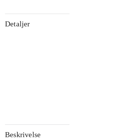
Detaljer
...
...
...
...
...
...
...
...
...
...
...
...
Beskrivelse