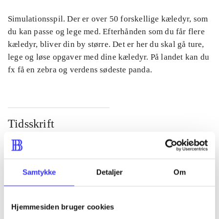
Simulationsspil. Der er over 50 forskellige kæledyr, som
du kan passe og lege med. Efterhånden som du får flere
kæledyr, bliver din by større. Det er her du skal gå ture,
lege og løse opgaver med dine kæledyr. På landet kan du
fx få en zebra og verdens sødeste panda.
Tidsskrift
Artiklen er en del af
lorem ipsum dolor sit amet ...
Samtykke
Detaljer
Om
Tidsskrift
Artiklerne i
handler ofte om
Hjemmesiden bruger cookies