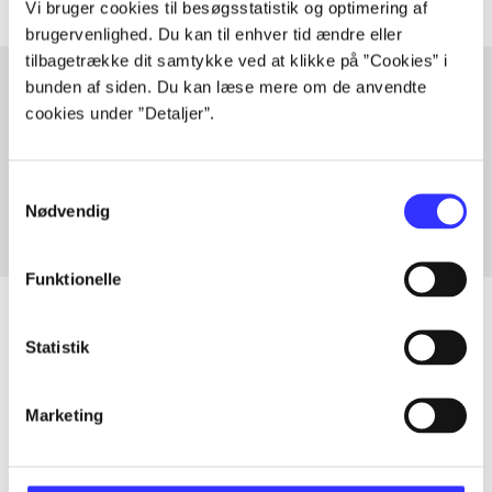
Vi bruger cookies til besøgsstatistik og optimering af
brugervenlighed. Du kan til enhver tid ændre eller
tilbagetrække dit samtykke ved at klikke på ”Cookies” i
bunden af siden. Du kan læse mere om de anvendte
cookies under ”Detaljer”.
Artikler med samme emner
Fra
Samtykkevalg
Nødvendig
Funktionelle
Statistik
Artikler
Alle registrerede artikler fordelt på udgivelser
Marketing
...