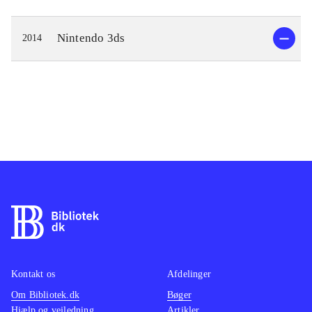
Nintendo 3ds
2014
Kontakt os
Afdelinger
Om Bibliotek.dk
Bøger
Hjælp og vejledning
Artikler