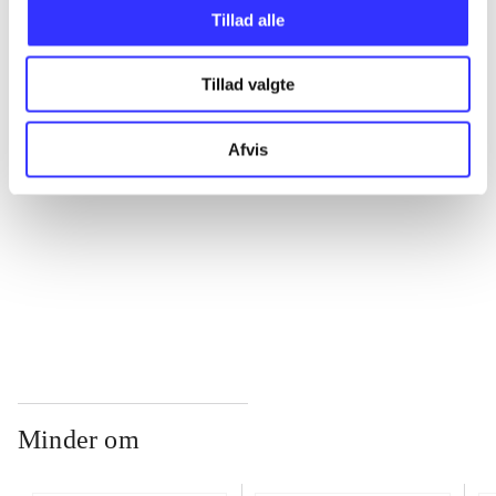
Tillad alle
...
Tillad valgte
...
Afvis
...
...
Minder om