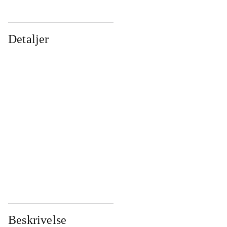
Detaljer
...
...
...
...
...
...
...
...
...
...
...
...
Beskrivelse