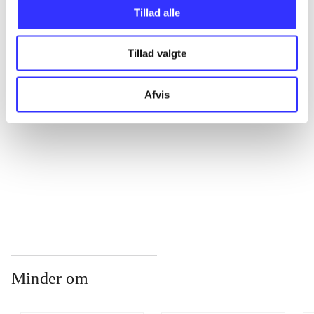
Tillad alle
...
Tillad valgte
...
Afvis
...
...
Minder om