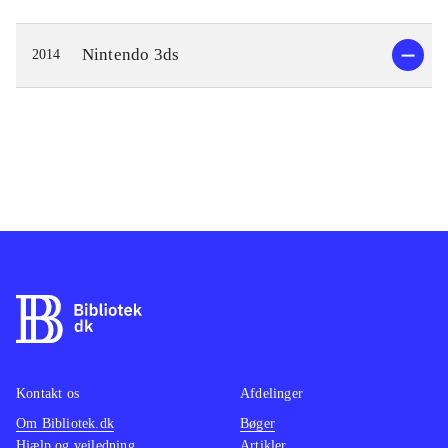
Nintendo 3ds
2014
Kontakt os
Afdelinger
Om Bibliotek.dk
Bøger
Hjælp og vejledning
Artikler