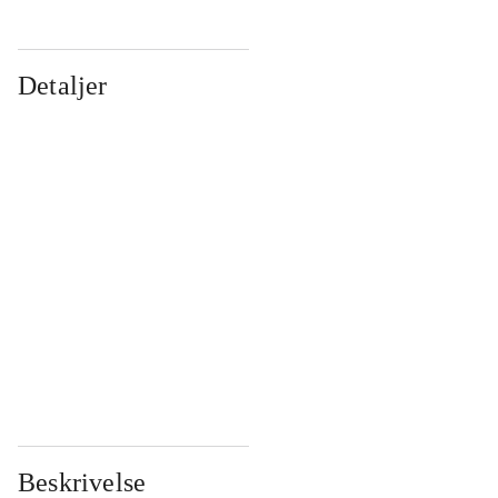
Detaljer
...
...
...
...
...
...
...
...
...
...
...
...
Beskrivelse