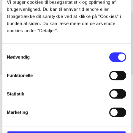
Vi bruger cookies til besøgsstatistik og optimering af
brugervenlighed. Du kan til enhver tid ændre eller
tilbagetrække dit samtykke ved at klikke på ”Cookies” i
bunden af siden. Du kan læse mere om de anvendte
cookies under ”Detaljer”.
Artikler med samme emner
Fra
Samtykkevalg
Nødvendig
Funktionelle
Statistik
Artikler
Alle registrerede artikler fordelt på udgivelser
Marketing
...