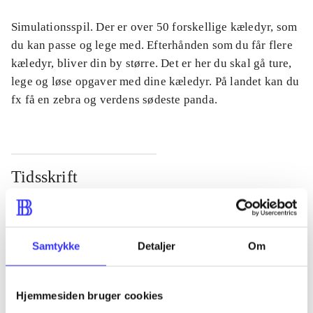
Simulationsspil. Der er over 50 forskellige kæledyr, som
du kan passe og lege med. Efterhånden som du får flere
kæledyr, bliver din by større. Det er her du skal gå ture,
lege og løse opgaver med dine kæledyr. På landet kan du
fx få en zebra og verdens sødeste panda.
Tidsskrift
Artiklen er en del af
lorem ipsum dolor sit amet ...
Samtykke
Detaljer
Om
Tidsskrift
Artiklerne i
handler ofte om
Hjemmesiden bruger cookies