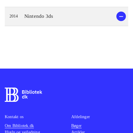
Nintendo 3ds
2014
Kontakt os
Afdelinger
Om Bibliotek.dk
Bøger
Hjælp og vejledning
Artikler