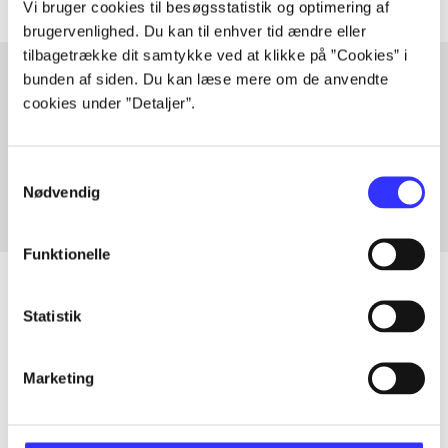
Vi bruger cookies til besøgsstatistik og optimering af
brugervenlighed. Du kan til enhver tid ændre eller
tilbagetrække dit samtykke ved at klikke på ”Cookies” i
bunden af siden. Du kan læse mere om de anvendte
cookies under ”Detaljer”.
Artikler med samme emner
Fra
Samtykkevalg
Nødvendig
Funktionelle
Statistik
Artikler
Alle registrerede artikler fordelt på udgivelser
Marketing
...