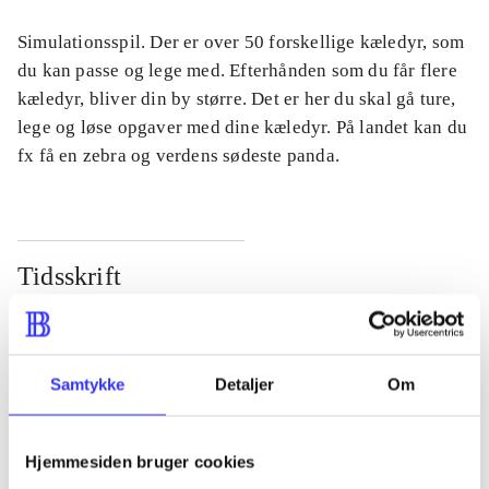
Simulationsspil. Der er over 50 forskellige kæledyr, som
du kan passe og lege med. Efterhånden som du får flere
kæledyr, bliver din by større. Det er her du skal gå ture,
lege og løse opgaver med dine kæledyr. På landet kan du
fx få en zebra og verdens sødeste panda.
Tidsskrift
Artiklen er en del af
lorem ipsum dolor sit amet ...
Samtykke
Detaljer
Om
Tidsskrift
Artiklerne i
handler ofte om
Hjemmesiden bruger cookies