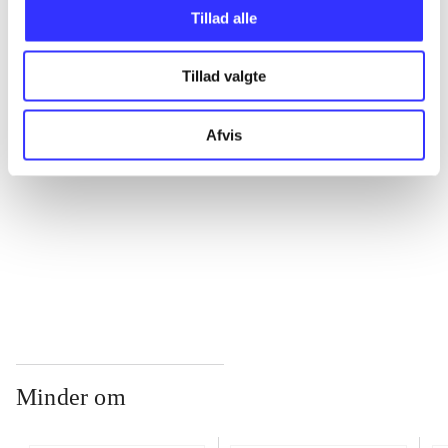
Tillad alle
...
Tillad valgte
...
Afvis
...
...
Minder om