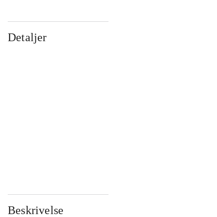
Detaljer
...
...
...
...
...
...
...
...
...
...
...
...
Beskrivelse