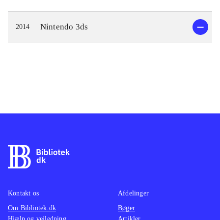
Nintendo 3ds
2014
Kontakt os
Afdelinger
Om Bibliotek.dk
Bøger
Hjælp og vejledning
Artikler