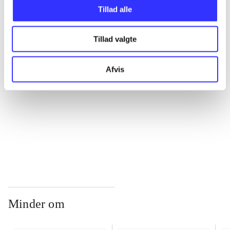
Tillad alle
...
Tillad valgte
...
Afvis
...
...
Minder om