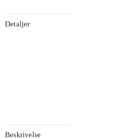
Detaljer
...
...
...
...
...
...
...
...
...
...
...
...
Beskrivelse