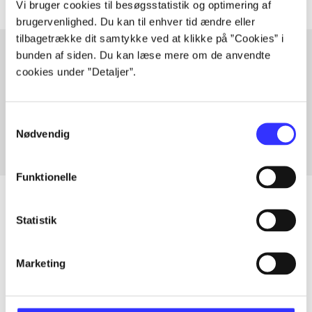
Vi bruger cookies til besøgsstatistik og optimering af
brugervenlighed. Du kan til enhver tid ændre eller
tilbagetrække dit samtykke ved at klikke på ”Cookies” i
bunden af siden. Du kan læse mere om de anvendte
cookies under ”Detaljer”.
Artikler med samme emner
Fra
Samtykkevalg
Nødvendig
Funktionelle
Statistik
Artikler
Alle registrerede artikler fordelt på udgivelser
Marketing
...