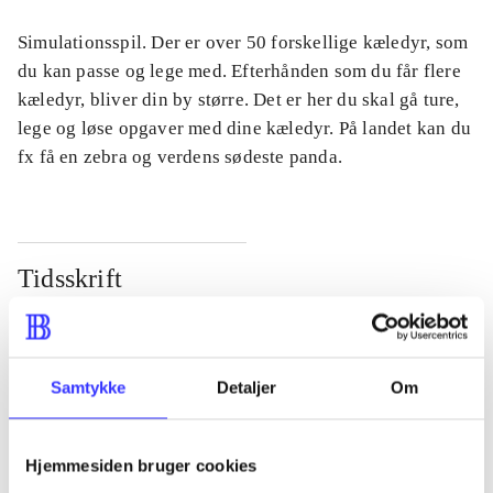
Simulationsspil. Der er over 50 forskellige kæledyr, som
du kan passe og lege med. Efterhånden som du får flere
kæledyr, bliver din by større. Det er her du skal gå ture,
lege og løse opgaver med dine kæledyr. På landet kan du
fx få en zebra og verdens sødeste panda.
Tidsskrift
Artiklen er en del af
lorem ipsum dolor sit amet ...
Samtykke
Detaljer
Om
Tidsskrift
Artiklerne i
handler ofte om
Hjemmesiden bruger cookies